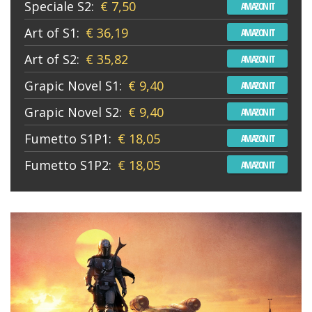
Speciale S2:
€ 7,50
AMAZON IT
Art of S1:
€ 36,19
AMAZON IT
Art of S2:
€ 35,82
AMAZON IT
Grapic Novel S1:
€ 9,40
AMAZON IT
Grapic Novel S2:
€ 9,40
AMAZON IT
Fumetto S1P1:
€ 18,05
AMAZON IT
Fumetto S1P2:
€ 18,05
AMAZON IT