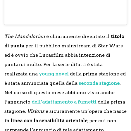
ガン
ー・
載
ol.06
ウォ
が
り
ー
決
ズ:
定
ビジ
The Mandalorian
è chiaramente diventato il
titolo
ョン
di punta
per il pubblico mainstream di Star Wars
ズ』
ed è ovvio che Lucasfilm abbia intenzione di
puntarci molto. Per la serie difatti è stata
realizzata una
young novel
della prima stagione ed
è stata annunciata quella della
seconda stagione
.
Nel corso di questo mese abbiamo visto anche
l’annuncio
dell’adattamento a fumetti
della prima
stagione.
Visions
è sicuramente un’opera che nasce
in linea con la sensibilità orientale
, per cui non
sorprende l’annuncio di tale adattamento
.