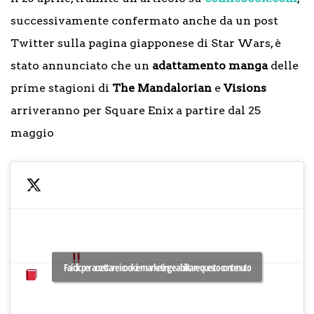
successivamente confermato anche da un post
Twitter sulla pagina giapponese di Star Wars, è
stato annunciato che un
adattamento manga
delle
prime stagioni di
The Mandalorian
e
Visions
『ス
arriveranno per Square Enix a partire dal 25
タ
上
maggio
ー・
記
ウォ
2
月25
ー
作
発売
ズ:
の
スク
マン
コ
ェ
ダロ
ミ
最新情報や詳細は、ビッグガン
・エ
— スター・ウォ
リア
カ
ガン公式Twitter＆HPをチェッ
ック
ズ公式
ン』
ラ
ク
#スターウォーズ
#スターウ
刊
(@starwarsjapa
Fai clic per accettare i cookie marketing e abilitare questo contenuto
イ
ォーズの日
刊ビ
April 25, 2022
『ス
ズ
pic.twitter.com/aztLvcwhYU
グガ
タ
連