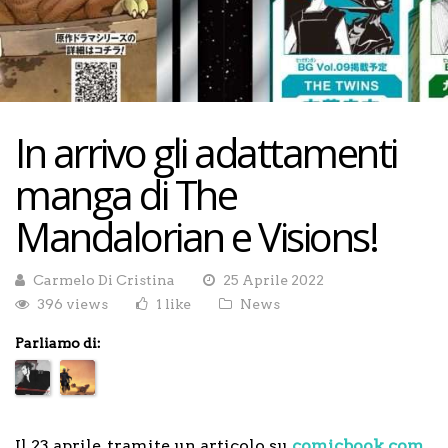
In arrivo gli adattamenti
manga di The
Mandalorian e Visions!
Carmelo Di Cristina
25 Aprile 2022
396 views
1 like
News
Parliamo di:
Il 23 aprile, tramite un articolo su
comicbook.com
,