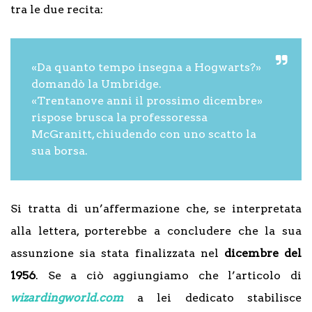
tra le due recita:
«Da quanto tempo insegna a Hogwarts?»
domandò la Umbridge.
«Trentanove anni il prossimo dicembre»
rispose brusca la professoressa
McGranitt, chiudendo con uno scatto la
sua borsa.
Si tratta di un’affermazione che, se interpretata
alla lettera, porterebbe a concludere che la sua
assunzione sia stata finalizzata nel
dicembre del
1956
. Se a ciò aggiungiamo che l’articolo di
wizardingworld.com
a lei dedicato stabilisce