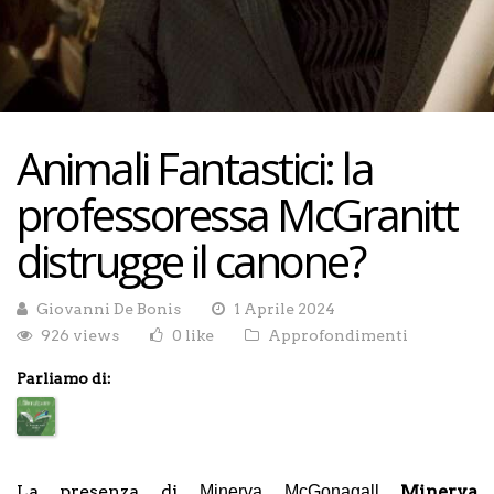
Animali Fantastici: la
professoressa McGranitt
distrugge il canone?
Giovanni De Bonis
1 Aprile 2024
926 views
0 like
Approfondimenti
Parliamo di:
La presenza di ̶M̶i̶n̶e̶r̶v̶a̶ ̶M̶c̶G̶o̶n̶a̶g̶a̶l̶l̶
Minerva