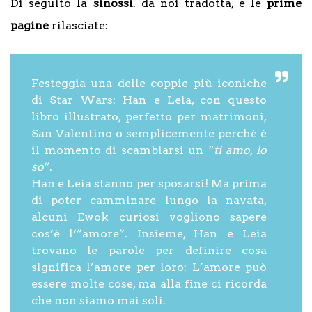
Di seguito la
sinossi
. da noi tradotta, e le
prime
pagine
rilasciate:
Festeggia una delle coppie più iconiche
di Star Wars: Han e Leia, con questo
libro illustrato, perfetto per matrimoni,
San Valentino o semplicemente perché è
il momento di scambiarsi un “
ti amo, lo
so
“.
Han e Leia stanno per sposarsi! Ma prima
di poter camminare lungo la navata,
alcuni Ewok curiosi vogliono sapere
cos’è l’”amore”. Insieme, Han e Leia
trovano le parole per definire cosa
significa l’amore per loro: L’amore può
essere molte cose, ma alla fine ci ricorda
che non siamo mai soli.