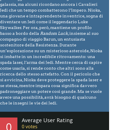
galassia, ma alcuni ricordano ancora i Cavalieri
Jedi che un tempo combatterono l’Impero. Nioka,
una giovane e intraprendente inventrice, sogna di
diventare un Jedi come il leggendario Luke
Skywalker. Per ora, però, mantiene un profilo
basso a bordo della
Random Luck
, insieme al suo
compagno di viaggio Barun, un entusiasta
sostenitore della Resistenza. Durante
un’esplorazione su un misterioso asteroide, Nioka
si imbatte in un incredibile ritrovamento: una
spada laser, l’arma dei Jedi. Mentre cerca di capire
come usarla, si rende conto che altri sono alla
ricerca dello stesso artefatto. Con il pericolo che
si avvicina, Nioka deve proteggere la spada laser e
se stessa, mentre impara cosa significa davvero
padroneggiare un potere così grande. Ma se vuole
avere una possibilità, avrà bisogno di qualcuno
che le insegni le vie dei Jedi.
Average User Rating
0
0
votes