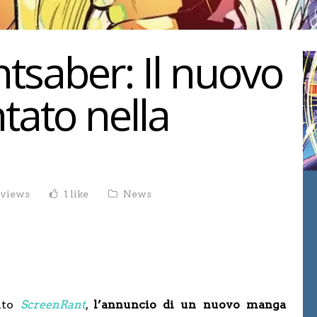
htsaber: Il nuovo
ato nella
 views
1 like
News
sito
ScreenRant
,
l’annuncio di un nuovo manga