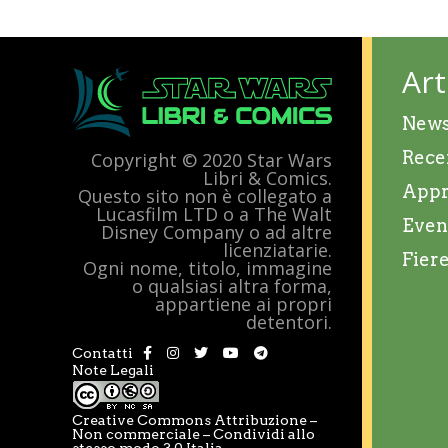
Art
New
Rece
Copyright © 2020 Star Wars
Libri & Comics.
Appr
Questo sito non è collegato a
Lucasfilm LTD o a The Walt
Even
Disney Company o ad altre
licenziatarie.
Fier
Ogni nome, titolo, immagine
o qualsiasi altra forma,
appartiene ai propri
detentori.
Contatti
Note Legali
Creative Commons Attribuzione –
Non commerciale – Condividi allo
stesso modo 3.0 Italia