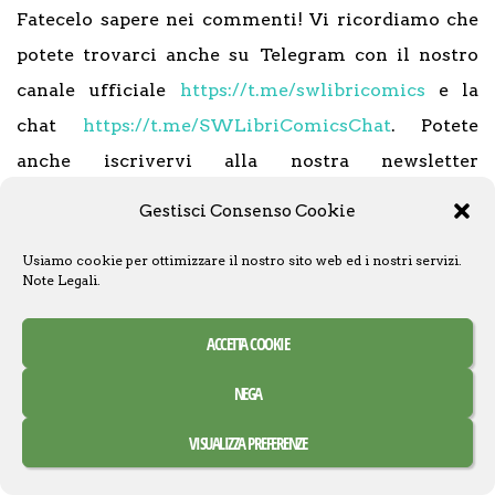
Fatecelo sapere nei commenti! Vi ricordiamo che
potete trovarci anche su Telegram con il nostro
canale ufficiale
https://t.me/swlibricomics
e la
chat
https://t.me/SWLibriComicsChat
. Potete
anche iscrivervi alla nostra newsletter
mensile
QUI
!
Gestisci Consenso Cookie
Vi ricordiamo inoltre che è ora attivo il
nostro
Usiamo cookie per ottimizzare il nostro sito web ed i nostri servizi.
store
con il merchandising ufficiale di Star Wars
Note Legali
.
Libri & Comics!
ACCETTA COOKIE
NEGA
VISUALIZZA PREFERENZE
Written by
Riccardo D'Ercole