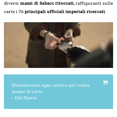
diversi
mazzi di Sabacc ritoccati
, raffiguranti sulle
carte i 76
principali ufficiali imperiali ricercati
.
Elimineremo ogni cattivo nel vostro
mazzo di carte
– Din Djarin