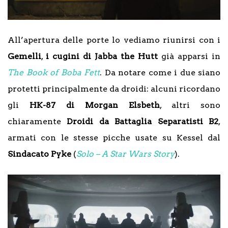
All’apertura delle porte lo vediamo riunirsi con i
Gemelli
,
i cugini di Jabba the Hutt
già apparsi in
The Book of Boba Fett
. Da notare come i due siano
protetti principalmente da droidi: alcuni ricordano
gli
HK-87 di Morgan Elsbeth
, altri sono
chiaramente
Droidi da Battaglia Separatisti B2
,
armati con le stesse picche usate su Kessel dal
Sindacato Pyke
(
Solo – A Star Wars Story
).