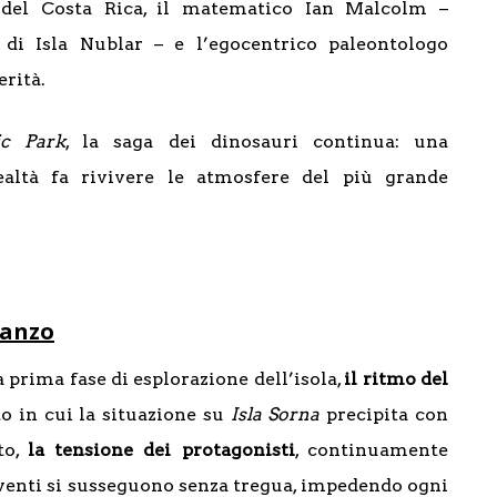
e del Costa Rica, il matematico Ian Malcolm –
 di Isla Nublar – e l’egocentrico paleontologo
erità.
ic Park
, la saga dei dinosauri continua: una
ealtà fa rivivere le atmosfere del più grande
manzo
 prima fase di esplorazione dell’isola,
il ritmo del
 in cui la situazione su
Isla Sorna
precipita con
to,
la tensione dei protagonisti
, continuamente
 eventi si susseguono senza tregua, impedendo ogni