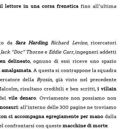
il lettore in una corsa frenetica
fino all’ultima
to da
Sara Harding
,
Richard Levine
, ricercatori
,
Jack “Doc” Thorne
e
Eddie Carr
, ingegneri addetti
en delineato
, ognuno di essi riceve uno spazio
en amalgamata
. A questa si contrappone la squadra
cercatore della
Byosin
, già visto nel precedente
alcolm, risultano credibili e ben scritti,
i villain
 del
vile denaro
. Ovviamente non possiamo non
inosauri
: all’interno delle 300 pagine ne troviamo
ton ci accompagna egregiamente per mano
dalla
 nel confrontarsi con queste
macchine di morte
.