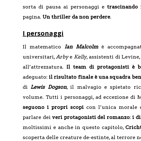
sorta di pausa ai personaggi e
trascinando 
pagina.
Un thriller da non perdere
.
I personaggi
Il matematico
Ian Malcolm
è accompagna
universitari,
Arby
e
Kelly
, assistenti di Levine
all’attrezzatura.
Il team di protagonisti è b
adeguato:
il risultato finale è una squadra b
di
Lewis Dogson
, il malvagio e spietato ri
volume. Tutti i personaggi, ad eccezione di M
seguono i propri scopi
con l’unica morale
parlare dei
veri protagonisti del romanzo
:
i d
moltissimi e anche in questo capitolo,
Crich
scoperta delle creature de-estinte, al terrore