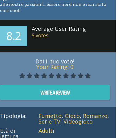
alle nostre passioni... essere nerd non è mai stato
così cool!
Average User Rating
8.2
5
votes
Dai il tuo voto!
Your Rating:
0
WRITE A REVIEW
Tipologia:
Fumetto
,
Gioco
,
Romanzo
,
Serie TV
,
Videogioco
Età di
Adulti
lettura: