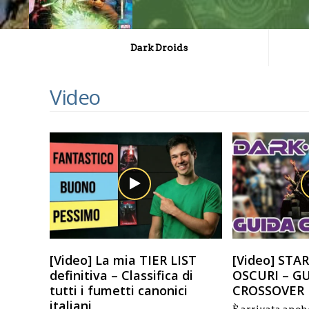
Dark Droids
Video
[Video] La mia TIER LIST
[Video] STA
definitiva – Classifica di
OSCURI – G
tutti i fumetti canonici
CROSSOVER
italiani