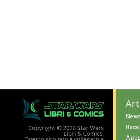
Art
New
Rece
Copyright © 2020 Star Wars
Libri & Comics.
Appr
Questo sito non è collegato a