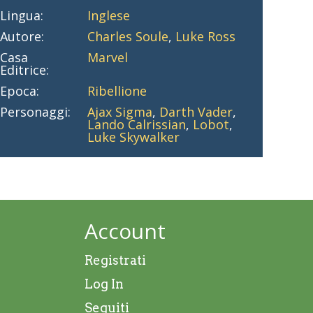
Lingua:
Inglese
Autore:
Charles Soule
,
Luke Ross
Casa
Marvel
Editrice:
Epoca:
Ribellione
Personaggi:
Ajax Sigma
,
Darth Vader
,
Lando Calrissian
,
Lobot
,
Luke Skywalker
Account
Registrati
Log In
Seguiti