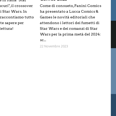
 in Italia "Star
curi", il crossover
Come di consueto, Panini Comics
di Star Wars. In
ha presentato a Lucca Comics &
 raccontiamo tutto
Games le novità editoriali che
te sapere per
attendono i lettori dei fumetti di
lettura!
Star Wars e dei romanzi di Star
Wars per la prima metà del 2024:
sc...
22 Novembre 2023