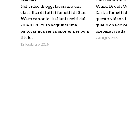
È arrivata anche
Nel video di oggi facciamo una
Wars: Droidi Os
classifica di tutti i fumetti di Star
Dark a fumetti 
Wars canonici italiani usciti dal
questo video vi
2014 al 2025. In aggiunta una
quello che dove
panoramica senza spoiler per ogni
prepararvi alla 
titolo.
29 Luglio 2024
13 Febbraio 2026