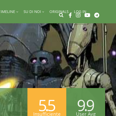
TIMELINE
SU DI NOI
ORIGINALS
LOG IN
5.5
9.9
Insufficiente
User Avg