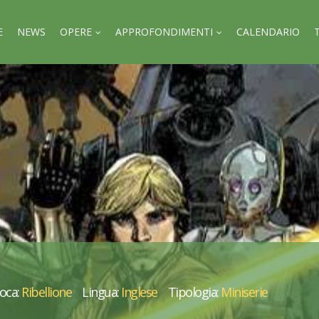
E
NEWS
OPERE
APPROFONDIMENTI
CALENDARIO
oca:
Ribellione
Lingua:
Inglese
Tipologia:
Miniserie