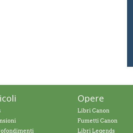
icoli
Opere
s
Libri Canon
nsioni
Fumetti Canon
ofondimenti
Libri Legends