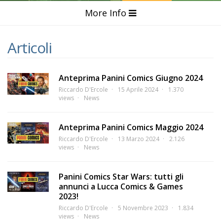
More Info
Articoli
Anteprima Panini Comics Giugno 2024
Riccardo D'Ercole
15 Aprile 2024
1.370
views
News
Anteprima Panini Comics Maggio 2024
Riccardo D'Ercole
13 Marzo 2024
2.126
views
News
Panini Comics Star Wars: tutti gli
annunci a Lucca Comics & Games
2023!
Riccardo D'Ercole
5 Novembre 2023
1.834
views
News