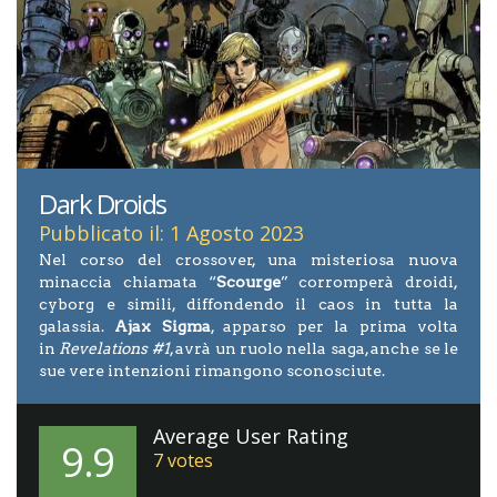
Dark Droids
Pubblicato il: 1 Agosto 2023
Nel corso del crossover, una misteriosa nuova
minaccia chiamata “
Scourge
” corromperà droidi,
cyborg e simili, diffondendo il caos in tutta la
galassia.
Ajax Sigma
, apparso per la prima volta
in
Revelations #1
, avrà un ruolo nella saga, anche se le
sue vere intenzioni rimangono sconosciute.
Average User Rating
9.9
7
votes