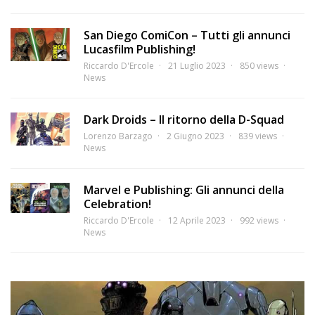
San Diego ComiCon – Tutti gli annunci
Lucasfilm Publishing!
Riccardo D'Ercole
21 Luglio 2023
850 views
News
Dark Droids – Il ritorno della D-Squad
Lorenzo Barzago
2 Giugno 2023
839 views
News
Marvel e Publishing: Gli annunci della
Celebration!
Riccardo D'Ercole
12 Aprile 2023
992 views
News