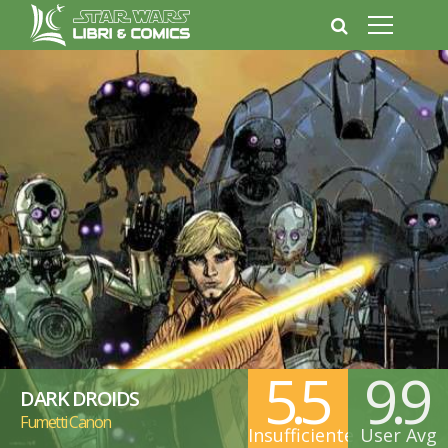
5.5
9.9
DARK DROIDS
Fumetti Canon
Insufficiente
User Avg