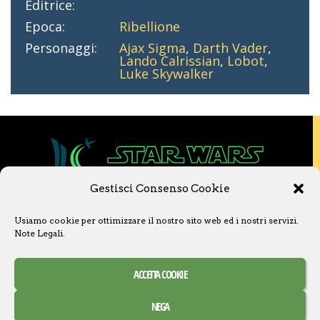
Editrice:
Epoca:
Ribellione
Personaggi:
Ajax Sigma
,
Darth Vader
,
Lando Calrissian
,
Lobot
,
Luke Skywalker
Gestisci Consenso Cookie
Copyright © 2020 Star Wars Libri & Comics.
Usiamo cookie per ottimizzare il nostro sito web ed i nostri servizi.
Questo sito non è collegato a Lucasfilm LTD o
Note Legali
.
a The Walt Disney Company o ad altre
licenziatarie.
Ogni nome, titolo, immagine o qualsiasi altra
ACCETTA COOKIE
forma, appartiene ai propri detentori.
Contatti
Note Legali
NEGA