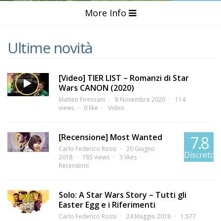
More Info
Ultime novità
[Video] TIER LIST – Romanzi di Star
Wars CANON (2020)
Matteo Firenzani
8 Novembre 2020
114
views
0 like
Video
[Recensione] Most Wanted
7.8
Carlo Federico Rossi
20 Giugno
Discreto
2018
785 views
3 likes
Recensioni
Solo: A Star Wars Story – Tutti gli
Easter Egg e i Riferimenti
Carlo Federico Rossi
24 Maggio 2018
1.577