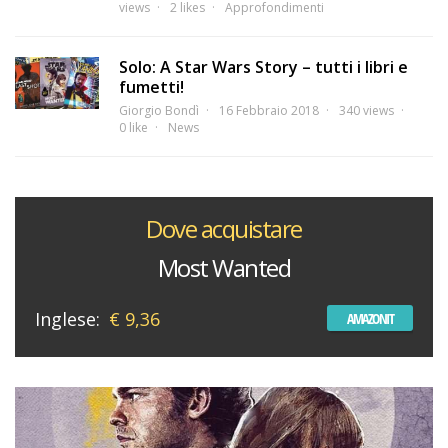
views
2 likes
Approfondimenti
Solo: A Star Wars Story – tutti i libri e
fumetti!
Giorgio Bondì
16 Febbraio 2018
340 views
0 like
News
Dove acquistare
Most Wanted
Inglese:
€ 9,36
AMAZONIT