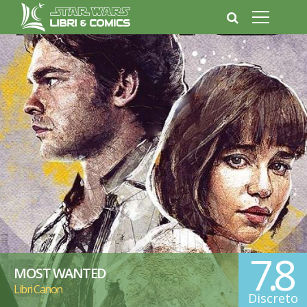
7.8
MOST WANTED
Libri Canon
Discreto