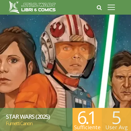
6.1
5
STAR WARS (2025)
Fumetti Canon
Sufficiente
User Avg