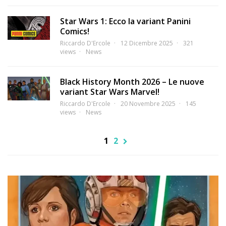
Star Wars 1: Ecco la variant Panini
Comics!
Riccardo D'Ercole
12 Dicembre 2025
321
views
News
Black History Month 2026 – Le nuove
variant Star Wars Marvel!
Riccardo D'Ercole
20 Novembre 2025
145
views
News
1
2