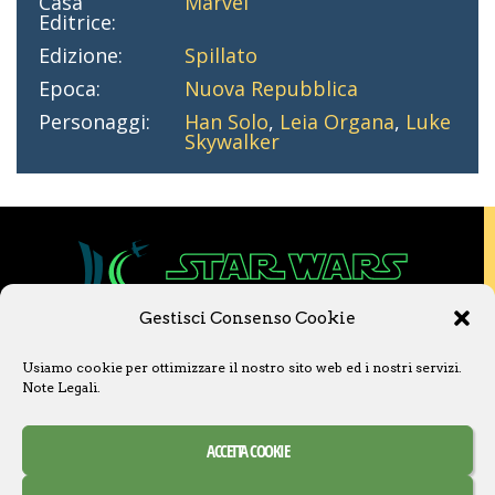
Casa
Marvel
Editrice:
Edizione:
Spillato
Epoca:
Nuova Repubblica
Personaggi:
Han Solo
,
Leia Organa
,
Luke
Skywalker
Gestisci Consenso Cookie
Copyright © 2020 Star Wars Libri & Comics.
Usiamo cookie per ottimizzare il nostro sito web ed i nostri servizi.
Questo sito non è collegato a Lucasfilm LTD o
Note Legali
.
a The Walt Disney Company o ad altre
licenziatarie.
Ogni nome, titolo, immagine o qualsiasi altra
ACCETTA COOKIE
forma, appartiene ai propri detentori.
Contatti
Note Legali