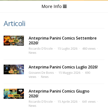
More Info
Articoli
Anteprima Panini Comics Settembre
2026!
Riccardo D'Ercole
15 Luglio 2026
480 views
News
Anteprima Panini Comics Luglio 2026!
Giovanni De Bonis
15 Maggio 2026
690
views
News
Anteprima Panini Comics Giugno
2026!
Riccardo D'Ercole
15 Aprile 2026
641 views
News