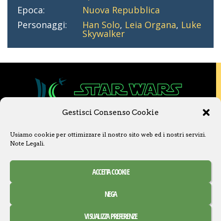
Epoca:
Nuova Repubblica
Personaggi:
Han Solo
,
Leia Organa
,
Luke
Skywalker
Gestisci Consenso Cookie
Copyright © 2020 Star Wars Libri & Comics.
Usiamo cookie per ottimizzare il nostro sito web ed i nostri servizi.
Questo sito non è collegato a Lucasfilm LTD o
Note Legali
.
a The Walt Disney Company o ad altre
licenziatarie.
Ogni nome, titolo, immagine o qualsiasi altra
ACCETTA COOKIE
forma, appartiene ai propri detentori.
Contatti
Note Legali
NEGA
Creative Commons Attribuzione – Non commerciale –
VISUALIZZA PREFERENZE
Condividi allo stesso modo 3.0 Italia