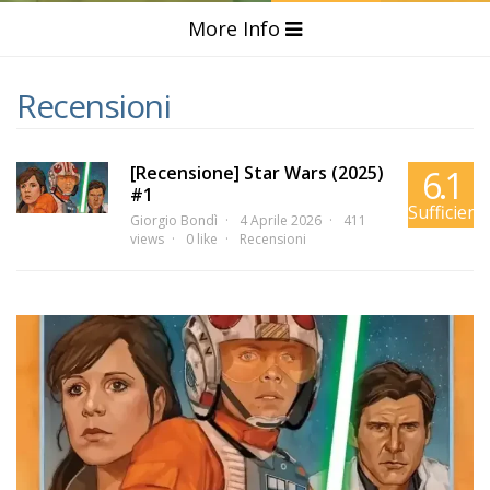
More Info
Recensioni
[Recensione] Star Wars (2025)
6.1
#1
Sufficient
Giorgio Bondì
4 Aprile 2026
411
views
0 like
Recensioni