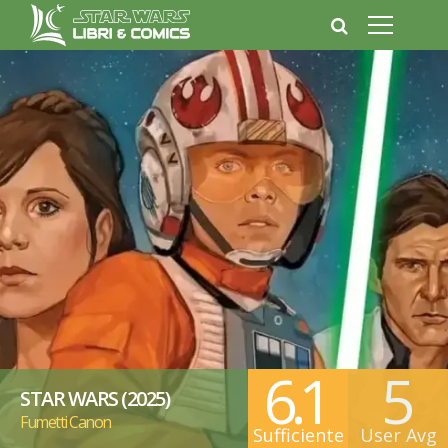
6.1
5
STAR WARS (2025)
Fumetti Canon
Sufficiente
User Avg