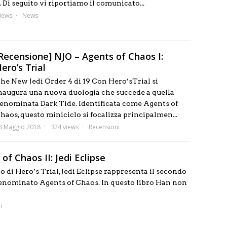
. Di seguito vi riportiamo il comunicato...
iews
News
Recensione] NJO – Agents of Chaos I:
ero’s Trial
he New Jedi Order 4 di 19 Con Hero’sTrial si
naugura una nuova duologia che succede a quella
enominata Dark Tide. Identificata come Agents of
haos, questo miniciclo si focalizza principalmen...
8 Maggio 2018
324 views
Recensioni
f Chaos II: Jedi Eclipse
o di Hero’s Trial, Jedi Eclipse rappresenta il secondo
denominato Agents of Chaos. In questo libro Han non
i