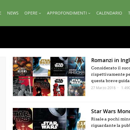
E
NEWS
OPERE
APPROFONDIMENTI
CALENDARIO
Romanzi in Ingl
Considerato il succ
rispettivamente per
questa breve guida 
27 Marzo 2018
1.490
Star Wars Monda
Risale a pochi min
riguardante la pub