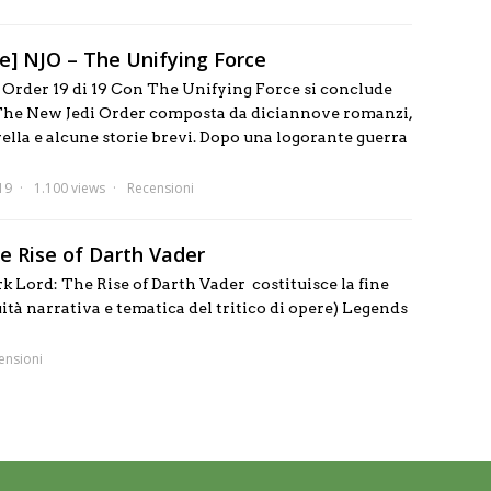
e] NJO – The Unifying Force
Order 19 di 19 Con The Unifying Force si conclude
 The New Jedi Order composta da diciannove romanzi,
ella e alcune storie brevi. Dopo una logorante guerra
19
1.100 views
Recensioni
e Rise of Darth Vader
rk Lord: The Rise of Darth Vader costituisce la fine
uità narrativa e tematica del tritico di opere) Legends
ensioni