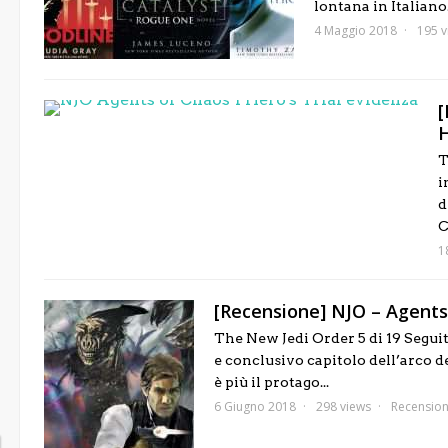
lontana in Italiano
4 Maggio 2018
195 v
[
H
T
i
d
C
1
[Recensione] NJO – Agents o
The New Jedi Order 5 di 19 Seguit
e conclusivo capitolo dell’arco 
è più il protago...
6 Giugno 2018
298 views
Recension