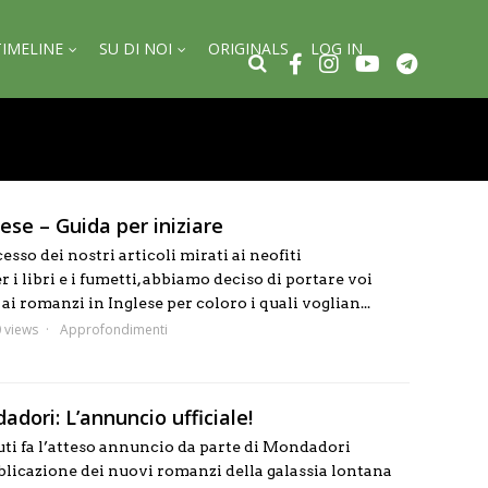
TIMELINE
SU DI NOI
ORIGINALS
LOG IN
ese – Guida per iniziare
esso dei nostri articoli mirati ai neofiti
 i libri e i fumetti, abbiamo deciso di portare voi
ai romanzi in Inglese per coloro i quali voglian...
 views
Approfondimenti
dori: L’annuncio ufficiale!
uti fa l’atteso annuncio da parte di Mondadori
blicazione dei nuovi romanzi della galassia lontana