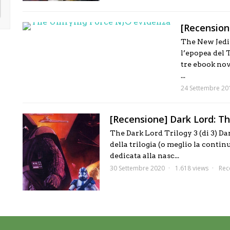
[Recension
The New Jedi 
l’epopea del
tre ebook nov
...
24 Settembre 20
[Recensione] Dark Lord: Th
The Dark Lord Trilogy 3 (di 3) Da
della trilogia (o meglio la contin
dedicata alla nasc...
30 Settembre 2020
1.618 views
Rec