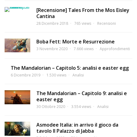
[Recensione] Tales From the Mos Eisley
Cantina
28 Dicembre 2018
765 views
Recensioni
Boba Fett: Morte e Resurrezione
3 Novembre 2020
7.666 views
Approfondimenti
The Mandalorian – Capitolo 5: analisi e easter egg
6 Dicembre 2019
1.530 views
Analisi
The Mandalorian – Capitolo 9: analisi e
easter egg
30 Ottobre 2020
3.554 views
Analisi
Asmodee Italia: in arrivo il gioco da
tavolo Il Palazzo di Jabba