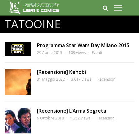
TATOOINE
Programma Star Wars Day Milano 2015
29 Aprile 2015
109 views
Eventi
[Recensione] Kenobi
31 Maggio 2022
3.017 views
Recensioni
[Recensione] L’Arma Segreta
9 Ottobre 2018
1.252 views
Recensioni