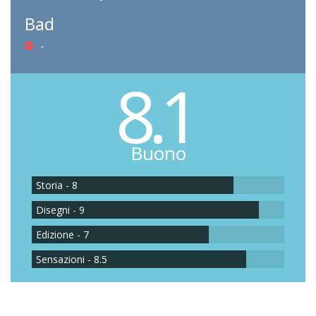
Bad
-
8.1
Buono
Storia - 8
Disegni - 9
Edizione - 7
Sensazioni - 8.5