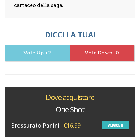
cartaceo della saga.
DICCI LA TUA!
2
0
Dove acquistare
One Shot
Brossurato Panini:
€16.99
AMAZON IT