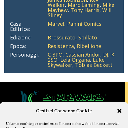
Walker
,
Marc Laming
,
Mike
Mayhew
,
Tony Harris
,
Will
Sliney
Casa
Marvel
,
Panini Comics
Editrice:
Edizione:
Brossurato
,
Spillato
Epoca:
Resistenza
,
Ribellione
Personaggi:
C-3PO
,
Cassian Andor
,
DJ
,
K-
2SO
,
Leia Organa
,
Luke
Skywalker
,
Tobias Beckett
Gestisci Consenso Cookie
Copyright © 2020 Star Wars Libri & Comics.
Usiamo cookie per ottimizzare il nostro sito web ed i nostri servizi.
Questo sito non è collegato a Lucasfilm LTD o