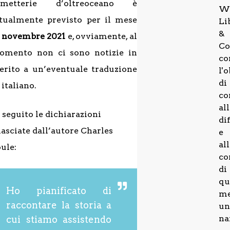
umetterie d’oltreoceano è
W
tualmente previsto per il mese
Li
&
i
novembre 2021
e, ovviamente, al
Co
omento non ci sono notizie in
co
rito a un’eventuale traduzione
l'
di
 italiano.
co
al
 seguito le dichiarazioni
di
lasciate dall’autore Charles
e
al
ule:
co
di
qu
Ho pianificato di
me
raccontare la storia a
un
na
cui stiamo assistendo