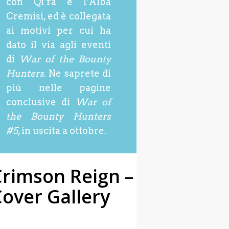
con Qi’ra e l’Alba
Cremisi, ed è collegata
ai motivi per cui ha
dato il via agli eventi
di
War of the Bounty
Hunters
. Ne saprete di
più nelle pagine
conclusive di
War of
the Bounty Hunters
#5
, in uscita a ottobre.
Crimson Reign –
over Gallery