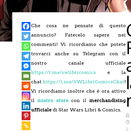
Che cosa ne pensate di questo
annuncio? Fatecelo sapere nei
commenti! Vi ricordiamo che potete
trovarci anche su Telegram con il
nostro canale ufficiale
https://t.me/swlibricomics
e la
chat
https://t.me/SWLibriComicsChat
!
Vi ricordiamo inoltre che è ora attivo
il
nostro store
con il
merchandising
ufficiale
di Star Wars Libri & Comics.