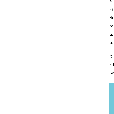
f
at
d
m
me
in
Di
ri
So