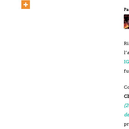
Pa
R
l
I
f
C
Ch
(2
d
p