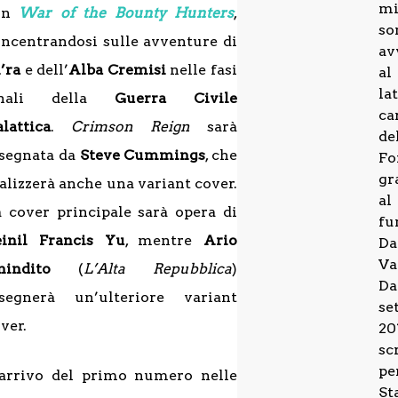
m
on
War of the Bounty Hunters
,
so
ncentrandosi sulle avventure di
av
’ra
e dell’
Alba Cremisi
nelle fasi
al
la
inali della
Guerra Civile
ca
lattica
.
Crimson Reign
sarà
de
segnata da
Steve Cummings
, che
Fo
gr
alizzerà anche una variant cover.
al
 cover principale sarà opera di
fu
einil Francis Yu
, mentre
Ario
Da
Va
nindito
(
L’Alta Repubblica
)
Da
isegnerà un’ulteriore variant
se
ver.
20
sc
pe
’arrivo del primo numero nelle
St