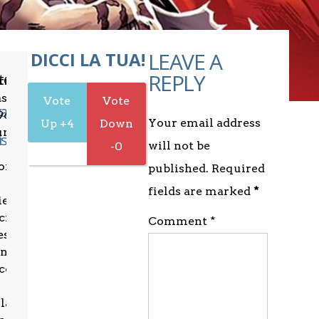
LEAVE A
DICCI LA TUA!
REPLY
ten
rinese,
asse
anni
96,
Your email address
4
ureato
is
will not be
0
onomia
published. Required
fields are marked
*
ienze
ciali
Comment *
esso
Università
cconi
lano.