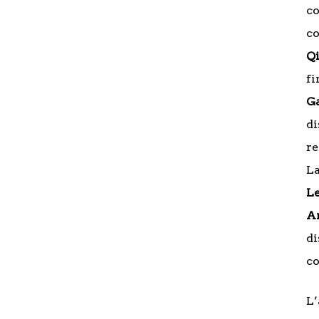
c
co
Qi
f
Ga
di
re
La
L
A
d
co
L