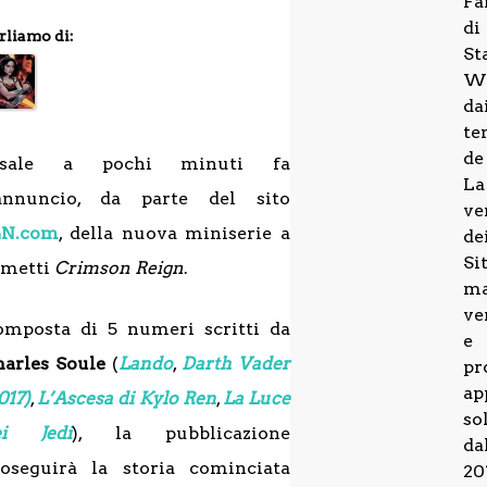
Fa
di
rliamo di:
St
W
da
te
de
isale a pochi minuti fa
La
’annuncio, da parte del sito
ve
GN.com
, della nuova miniserie a
de
Si
umetti
Crimson Reign
.
m
ve
omposta di 5 numeri scritti da
e
arles Soule
(
Lando
,
Darth Vader
pr
ap
017)
,
L’Ascesa di Kylo Ren
,
La Luce
so
ei Jedi
), la pubblicazione
da
roseguirà la storia cominciata
20