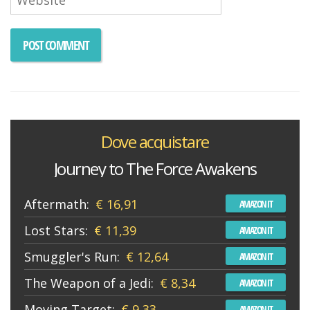
Dove acquistare
Journey to The Force Awakens
Aftermath:
€ 16,91
AMAZON IT
Lost Stars:
€ 11,39
AMAZON IT
Smuggler's Run:
€ 12,64
AMAZON IT
The Weapon of a Jedi:
€ 8,34
AMAZON IT
Moving Target:
€ 9,33
AMAZON IT