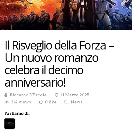
Il Risveglio della Forza –
Un nuovo romanzo
celebra il decimo
anniversario!
Riccardo D'Ercole
11 Marzo 2025
314 views
0 like
News
Parliamo di: