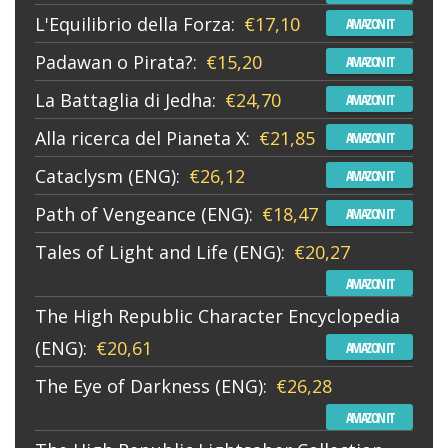
L'Equilibrio della Forza:
€17,10
AMAZON IT
Padawan o Pirata?:
€15,20
AMAZON IT
La Battaglia di Jedha:
€24,70
AMAZON IT
Alla ricerca del Pianeta X:
€21,85
AMAZON IT
Cataclysm (ENG):
€26,12
AMAZON IT
Path of Vengeance (ENG):
€18,47
AMAZON IT
Tales of Light and Life (ENG):
€20,27
AMAZON IT
The High Republic Character Encyclopedia
(ENG):
€20,61
AMAZON IT
The Eye of Darkness (ENG):
€26,28
AMAZON IT