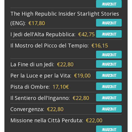
AMAZON IT
The High Republic Insider Starlight Stories
(ENG):
€17,80
AMAZON IT
I Jedi dell'Alta Repubblica:
€42,75
AMAZON IT
Il Mostro del Picco del Tempio:
€16,15
AMAZON IT
La Fine di un Jedi:
€22,80
AMAZON IT
Per la Luce e per la Vita:
€19,00
AMAZON IT
Pista di Ombre:
17,10€
AMAZON IT
Il Sentiero dell'Inganno:
€22,80
AMAZON IT
Convergenza:
€22,80
AMAZON IT
Missione nella Città Perduta:
€22,00
AMAZON IT