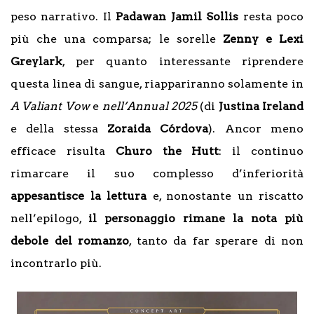
peso narrativo. Il
Padawan Jamil Sollis
resta poco
più che una comparsa; le sorelle
Zenny e Lexi
Greylark
, per quanto interessante riprendere
questa linea di sangue, riappariranno solamente in
A Valiant Vow
e
nell’Annual 2025
(di
Justina Ireland
e della stessa
Zoraida Córdova
). Ancor meno
efficace risulta
Churo the Hutt
: il continuo
rimarcare il suo complesso d’inferiorità
appesantisce la lettura
e, nonostante un riscatto
nell’epilogo,
il personaggio rimane la nota più
debole del romanzo
, tanto da far sperare di non
incontrarlo più.