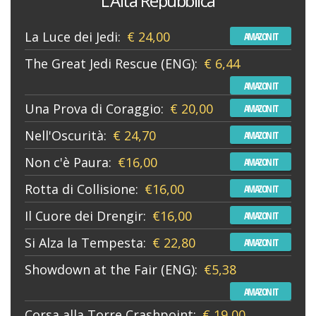
L’Alta Repubblica
La Luce dei Jedi:
€ 24,00
AMAZON IT
The Great Jedi Rescue (ENG):
€ 6,44
AMAZON IT
Una Prova di Coraggio:
€ 20,00
AMAZON IT
Nell'Oscurità:
€ 24,70
AMAZON IT
Non c'è Paura:
€16,00
AMAZON IT
Rotta di Collisione:
€16,00
AMAZON IT
Il Cuore dei Drengir:
€16,00
AMAZON IT
Si Alza la Tempesta:
€ 22,80
AMAZON IT
Showdown at the Fair (ENG):
€5,38
AMAZON IT
Corsa alla Torre Crashpoint:
€ 19,00