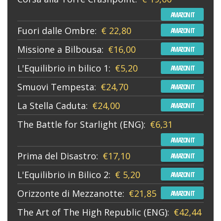
AMAZON IT
Fuori dalle Ombre:
€ 22,80
AMAZON IT
Missione a Bilbousa:
€16,00
AMAZON IT
L'Equilibrio in bilico 1:
€5,20
AMAZON IT
Smuovi Tempesta:
€24,70
AMAZON IT
La Stella Caduta:
€24,00
AMAZON IT
The Battle for Starlight (ENG):
€6,31
AMAZON IT
Prima del Disastro:
€17,10
AMAZON IT
L'Equilibrio in Bilico 2:
€ 5,20
AMAZON IT
Orizzonte di Mezzanotte:
€21,85
AMAZON IT
The Art of The High Republic (ENG):
€42,44