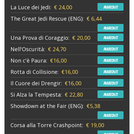
La Luce dei Jedi:
€ 24,00
AMAZON IT
The Great Jedi Rescue (ENG):
€ 6,44
AMAZON IT
Una Prova di Coraggio:
€ 20,00
AMAZON IT
Nell'Oscurità:
€ 24,70
AMAZON IT
Non c'è Paura:
€16,00
AMAZON IT
Rotta di Collisione:
€16,00
AMAZON IT
Il Cuore dei Drengir:
€16,00
AMAZON IT
Si Alza la Tempesta:
€ 22,80
AMAZON IT
Showdown at the Fair (ENG):
€5,38
AMAZON IT
Corsa alla Torre Crashpoint:
€ 19,00