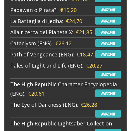
Padawan o Pirata?:
€15,20
AMAZON IT
La Battaglia di Jedha:
€24,70
AMAZON IT
Alla ricerca del Pianeta X:
€21,85
AMAZON IT
Cataclysm (ENG):
€26,12
AMAZON IT
Path of Vengeance (ENG):
€18,47
AMAZON IT
Tales of Light and Life (ENG):
€20,27
AMAZON IT
The High Republic Character Encyclopedia
(ENG):
€20,61
AMAZON IT
The Eye of Darkness (ENG):
€26,28
AMAZON IT
The High Republic Lightsaber Collection