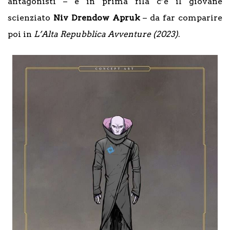
antagonisti – e in prima fila c’è il giovane
scienziato
Niv Drendow Apruk
– da far comparire
poi in
L’Alta Repubblica Avventure (2023)
.