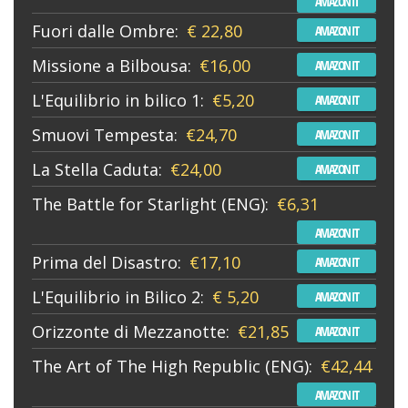
AMAZON IT
Fuori dalle Ombre:
€ 22,80
AMAZON IT
Missione a Bilbousa:
€16,00
AMAZON IT
L'Equilibrio in bilico 1:
€5,20
AMAZON IT
Smuovi Tempesta:
€24,70
AMAZON IT
La Stella Caduta:
€24,00
AMAZON IT
The Battle for Starlight (ENG):
€6,31
AMAZON IT
Prima del Disastro:
€17,10
AMAZON IT
L'Equilibrio in Bilico 2:
€ 5,20
AMAZON IT
Orizzonte di Mezzanotte:
€21,85
AMAZON IT
The Art of The High Republic (ENG):
€42,44
AMAZON IT