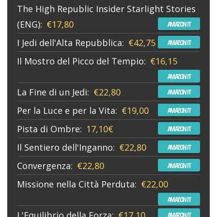
The High Republic Insider Starlight Stories
(ENG):
€17,80
AMAZON IT
I Jedi dell'Alta Repubblica:
€42,75
AMAZON IT
Il Mostro del Picco del Tempio:
€16,15
AMAZON IT
La Fine di un Jedi:
€22,80
AMAZON IT
Per la Luce e per la Vita:
€19,00
AMAZON IT
Pista di Ombre:
17,10€
AMAZON IT
Il Sentiero dell'Inganno:
€22,80
AMAZON IT
Convergenza:
€22,80
AMAZON IT
Missione nella Città Perduta:
€22,00
AMAZON IT
L'Equilibrio della Forza:
€17,10
AMAZON IT