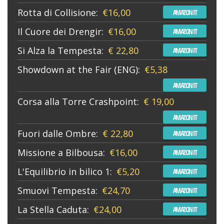
Rotta di Collisione:
€16,00
AMAZON IT
Il Cuore dei Drengir:
€16,00
AMAZON IT
Si Alza la Tempesta:
€ 22,80
AMAZON IT
Showdown at the Fair (ENG):
€5,38
AMAZON IT
Corsa alla Torre Crashpoint:
€ 19,00
AMAZON IT
Fuori dalle Ombre:
€ 22,80
AMAZON IT
Missione a Bilbousa:
€16,00
AMAZON IT
L'Equilibrio in bilico 1:
€5,20
AMAZON IT
Smuovi Tempesta:
€24,70
AMAZON IT
La Stella Caduta:
€24,00
AMAZON IT