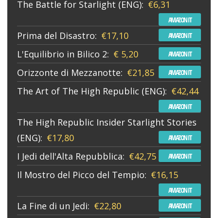
The Battle for Starlight (ENG):
€6,31
AMAZON IT
Prima del Disastro:
€17,10
AMAZON IT
L'Equilibrio in Bilico 2:
€ 5,20
AMAZON IT
Orizzonte di Mezzanotte:
€21,85
AMAZON IT
The Art of The High Republic (ENG):
€42,44
AMAZON IT
The High Republic Insider Starlight Stories
(ENG):
€17,80
AMAZON IT
I Jedi dell'Alta Repubblica:
€42,75
AMAZON IT
Il Mostro del Picco del Tempio:
€16,15
AMAZON IT
La Fine di un Jedi:
€22,80
AMAZON IT