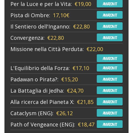
Per la Luce e per la Vita:
€19,00
AMAZON IT
Pista di Ombre:
17,10€
AMAZON IT
Il Sentiero dell'Inganno:
€22,80
AMAZON IT
Convergenza:
€22,80
AMAZON IT
Missione nella Città Perduta:
€22,00
AMAZON IT
L'Equilibrio della Forza:
€17,10
AMAZON IT
Padawan o Pirata?:
€15,20
AMAZON IT
La Battaglia di Jedha:
€24,70
AMAZON IT
Alla ricerca del Pianeta X:
€21,85
AMAZON IT
Cataclysm (ENG):
€26,12
AMAZON IT
Path of Vengeance (ENG):
€18,47
AMAZON IT