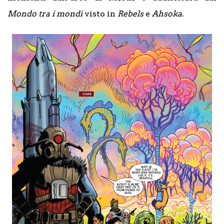
Mondo tra i mondi
visto in
Rebels
e
Ahsoka
.