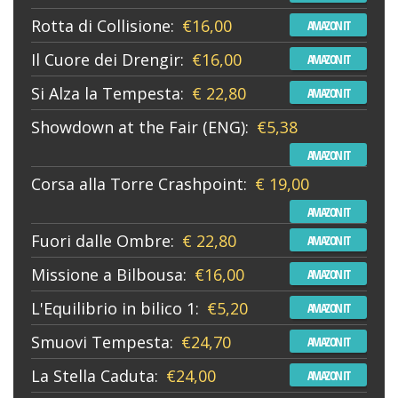
Rotta di Collisione:
€16,00
AMAZON IT
Il Cuore dei Drengir:
€16,00
AMAZON IT
Si Alza la Tempesta:
€ 22,80
AMAZON IT
Showdown at the Fair (ENG):
€5,38
AMAZON IT
Corsa alla Torre Crashpoint:
€ 19,00
AMAZON IT
Fuori dalle Ombre:
€ 22,80
AMAZON IT
Missione a Bilbousa:
€16,00
AMAZON IT
L'Equilibrio in bilico 1:
€5,20
AMAZON IT
Smuovi Tempesta:
€24,70
AMAZON IT
La Stella Caduta:
€24,00
AMAZON IT