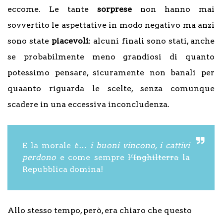
eccome. Le tante
sorprese
non hanno mai
sovvertito le aspettative in modo negativo ma anzi
sono state
piacevoli
: alcuni finali sono stati, anche
se probabilmente meno grandiosi di quanto
potessimo pensare, sicuramente non banali per
quaanto riguarda le scelte, senza comunque
scadere in una eccessiva inconcludenza.
E la morale è…
i buoni vincono, i cattivi
perdono
e come sempre
l’Inghilterra
la
Repubblica domina!
Allo stesso tempo, però, era chiaro che questo