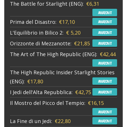
The Battle for Starlight (ENG):
€6,31
AMAZON IT
Prima del Disastro:
€17,10
AMAZON IT
L'Equilibrio in Bilico 2:
€ 5,20
AMAZON IT
Orizzonte di Mezzanotte:
€21,85
AMAZON IT
The Art of The High Republic (ENG):
€42,44
AMAZON IT
The High Republic Insider Starlight Stories
(ENG):
€17,80
AMAZON IT
I Jedi dell'Alta Repubblica:
€42,75
AMAZON IT
Il Mostro del Picco del Tempio:
€16,15
AMAZON IT
La Fine di un Jedi:
€22,80
AMAZON IT