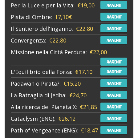
Per la Luce e per la Vita:
€19,00
AMAZON IT
Pista di Ombre:
17,10€
AMAZON IT
Il Sentiero dell'Inganno:
€22,80
AMAZON IT
Convergenza:
€22,80
AMAZON IT
Missione nella Città Perduta:
€22,00
AMAZON IT
L'Equilibrio della Forza:
€17,10
AMAZON IT
Padawan o Pirata?:
€15,20
AMAZON IT
La Battaglia di Jedha:
€24,70
AMAZON IT
Alla ricerca del Pianeta X:
€21,85
AMAZON IT
Cataclysm (ENG):
€26,12
AMAZON IT
Path of Vengeance (ENG):
€18,47
AMAZON IT