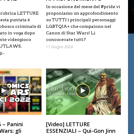
In occasione del mese del #pride vi
a rubrica LETTURE
proponiamo un approfondimento
esta puntata è
su TUTTI i principali personaggi
tobosco criminale di
LGBTQIA+ che compaiono nel
ato in voga dopo
Canon di Star Wars! Li
cente videogioco
conoscevate tutti?
OUTLAWS.
17 Giugno 2024
...
 – Panini
[Video] LETTURE
Wars: gli
ESSENZIALI – Qui-Gon Jinn