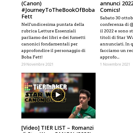
(Canon)
annunci 202
#JourneyToTheBookOfBoba
Comics!
Fett
Sabato 30 ottobr
Nell'undicesima puntata della
conferenza di 
rubrica Letture Essenziali
il 2022 e sono st
parliamo dei libri e dei fumetti
titoli di Star W
canonici fondamentali per
annunciati. In 
approfondire il personaggio di
facciamo un rec
Boba Fett!
approfo...
29 Novembre 2021
1 Novembre 2021
[Video] TIER LIST – Romanzi