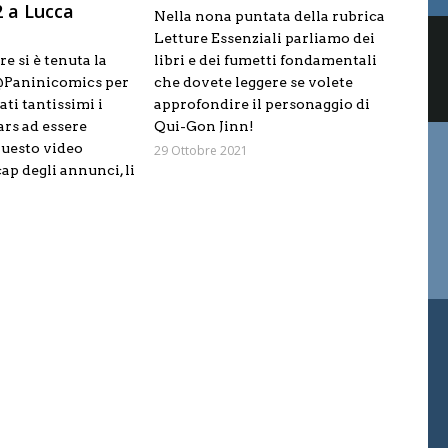
2 a Lucca
Nella nona puntata della rubrica
Letture Essenziali parliamo dei
e si è tenuta la
libri e dei fumetti fondamentali
@Paninicomics per
che dovete leggere se volete
ati tantissimi i
approfondire il personaggio di
ars ad essere
Qui-Gon Jinn!
questo video
29 Ottobre 2021
ap degli annunci, li