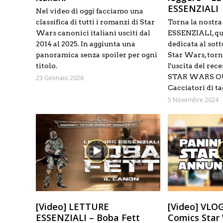
ESSENZIALI
Nel video di oggi facciamo una
classifica di tutti i romanzi di Star
Torna la nostr
Wars canonici italiani usciti dal
ESSENZIALI, qu
2014 al 2025. In aggiunta una
dedicata al sot
panoramica senza spoiler per ogni
Star Wars, torn
titolo.
l'uscita del re
STAR WARS 
23 Gennaio 2026
Cacciatori di tag
5 Novembre 2024
[Video] LETTURE
[Video] VLOG
ESSENZIALI – Boba Fett
Comics Star 