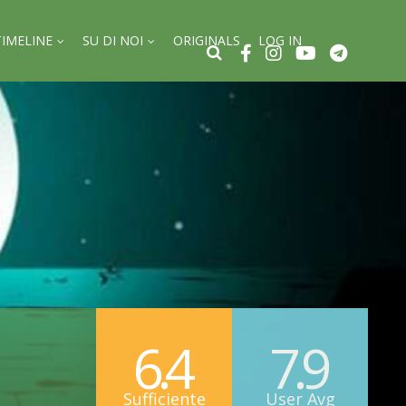
TIMELINE
SU DI NOI
ORIGINALS
LOG IN
6.4
7.9
Sufficiente
User Avg