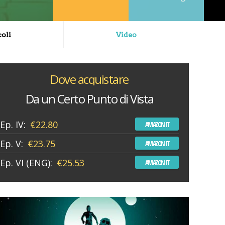
coli
Video
Dove acquistare
Da un Certo Punto di Vista
Ep. IV:
€22.80
AMAZON IT
Ep. V:
€23.75
AMAZON IT
Ep. VI (ENG):
€25.53
AMAZON IT