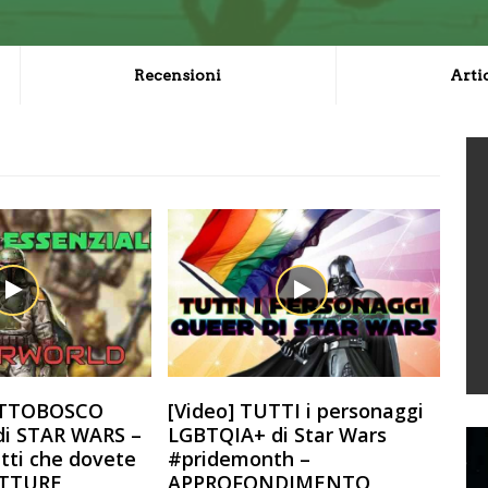
Recensioni
Arti
SOTTOBOSCO
[Video] TUTTI i personaggi
i STAR WARS –
LGBTQIA+ di Star Wars
etti che dovete
#pridemonth –
ETTURE
APPROFONDIMENTO