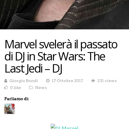
Marvel svelerà il passato
di DJ in Star Wars: The
Last Jedi – DJ
Giorgio Bondì
17 Ottobre 2017
231 views
0 like
News
Parliamo di: