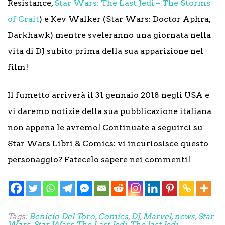
Resistance,
Star Wars: The Last Jedi – The Storms
of Crait
) e Kev Walker (Star Wars: Doctor Aphra,
Darkhawk) mentre sveleranno una giornata nella
vita di DJ subito prima della sua apparizione nel
film!
Il fumetto arriverà il 31 gennaio 2018 negli USA e
vi daremo notizie della sua pubblicazione italiana
non appena le avremo! Continuate a seguirci su
Star Wars Libri & Comics: vi incuriosisce questo
personaggio? Fatecelo sapere nei commenti!
Tags:
Benicio Del Toro
,
Comics
,
DJ
,
Marvel
,
news
,
Star
Wars
,
Star Wars The Last Jedi
,
The last Jedi