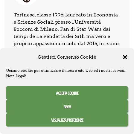
Torinese, classe 1996, laureato in Economia
e Scienze Sociali presso l'Università
Bocconi di Milano. Fan di Star Wars dai
tempi de La vendetta dei Sith ma vero e
proprio appassionato solo dal 2015, mi sono
avvicinato al lato cartaceo della Forza
Gestisci Consenso Cookie
grazie al fumetto Darth Vader. Da
settembre 2019 scrivo per Star Wars Libri
Usiamo cookie per ottimizzare il nostro sito web ed i nostri servizi.
& Comics con l'obiettivo di contribuire alla
Note Legali
.
diffusione e alla conoscenza di questo
meraviglioso universo narrativo.
ACCETTA COOKIE
NEGA
HAVE YOUR SAY!
VISUALIZZA PREFERENZE
8
0