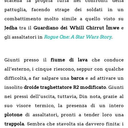
scatena la propria furia nei confronti della
pattuglia, facendo strage dei soldati in un
combattimento molto simile a quello visto su
Jedha
tra il
Guardiano dei Whill
Chirrut Îmwe
e
gli assaltatori in
Rogue One: A Star Wars Story
.
Giunti presso il
fiume di lava
che conduce
all’esterno, i cinque riescono, seppur con qualche
difficoltà, a far salpare una
barca
e ad attivare un
insolito
droide traghettatore R2 modificato
. Giunti
nei pressi dell’uscita, tuttavia, Din nota, grazie al
suo visore termico, la presenza di un intero
plotone
di assaltatori, pronti a tender loro una
trappola
. Sembra che stavolta sia davvero finita: i