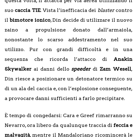
questa volta, li attacca per via aerea utilizzando il
suo
caccia TIE
. Vista l’inefficacia dei
blaster
contro
il
bimotore ionico
, Din decide di utilizzare il nuovo
zaino a propulsione donato dall’armaiola,
nonostante lo scarso addestramento nel suo
utilizzo. Pur con grandi difficoltà e in una
sequenza che ricorda l’attacco di
Anakin
Skywalker
ai danni dello
speeder
di
Zam Wesell
,
Din riesce a posizionare un detonatore termico su
di un ala del caccia e, con l’esplosione conseguente,
a provocare danni sufficienti a farlo precipitare.
È tempo di congedarsi: Cara e Greef rimarranno su
Nevarro, ora libero da qualunque traccia di
feccia e
malvagità
, mentre il Mandaloriano ricomincerà le