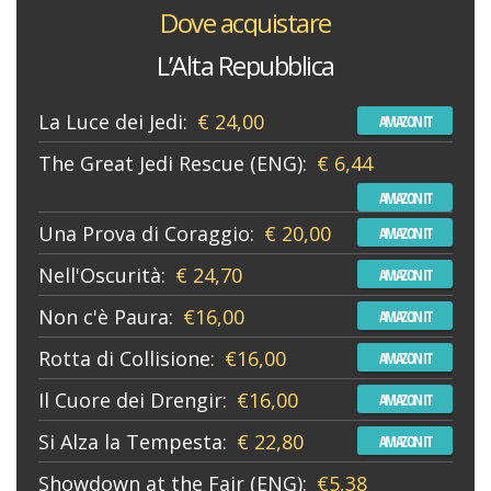
Dove acquistare
L’Alta Repubblica
La Luce dei Jedi:
€ 24,00
AMAZON IT
The Great Jedi Rescue (ENG):
€ 6,44
AMAZON IT
Una Prova di Coraggio:
€ 20,00
AMAZON IT
Nell'Oscurità:
€ 24,70
AMAZON IT
Non c'è Paura:
€16,00
AMAZON IT
Rotta di Collisione:
€16,00
AMAZON IT
Il Cuore dei Drengir:
€16,00
AMAZON IT
Si Alza la Tempesta:
€ 22,80
AMAZON IT
Showdown at the Fair (ENG):
€5,38