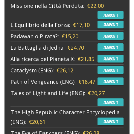
Missione nella Città Perduta:
€22,00
AMAZON IT
L'Equilibrio della Forza:
€17,10
AMAZON IT
Padawan o Pirata?:
€15,20
AMAZON IT
La Battaglia di Jedha:
€24,70
AMAZON IT
Alla ricerca del Pianeta X:
€21,85
AMAZON IT
Cataclysm (ENG):
€26,12
AMAZON IT
Path of Vengeance (ENG):
€18,47
AMAZON IT
Tales of Light and Life (ENG):
€20,27
AMAZON IT
The High Republic Character Encyclopedia
(ENG):
€20,61
AMAZON IT
The Eye of Darkness (ENG):
€26,28