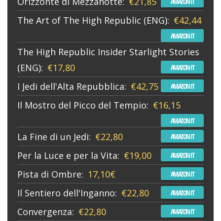
Orizzonte di Mezzanotte:
€21,85
AMAZON IT
The Art of The High Republic (ENG):
€42,44
AMAZON IT
The High Republic Insider Starlight Stories
(ENG):
€17,80
AMAZON IT
I Jedi dell'Alta Repubblica:
€42,75
AMAZON IT
Il Mostro del Picco del Tempio:
€16,15
AMAZON IT
La Fine di un Jedi:
€22,80
AMAZON IT
Per la Luce e per la Vita:
€19,00
AMAZON IT
Pista di Ombre:
17,10€
AMAZON IT
Il Sentiero dell'Inganno:
€22,80
AMAZON IT
Convergenza:
€22,80
AMAZON IT