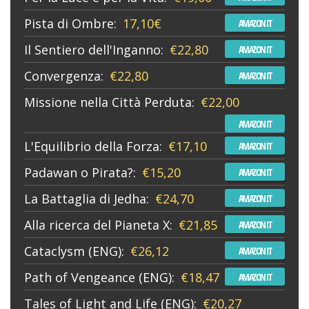
Pista di Ombre:
17,10€
AMAZON IT
Il Sentiero dell'Inganno:
€22,80
AMAZON IT
Convergenza:
€22,80
AMAZON IT
Missione nella Città Perduta:
€22,00
AMAZON IT
L'Equilibrio della Forza:
€17,10
AMAZON IT
Padawan o Pirata?:
€15,20
AMAZON IT
La Battaglia di Jedha:
€24,70
AMAZON IT
Alla ricerca del Pianeta X:
€21,85
AMAZON IT
Cataclysm (ENG):
€26,12
AMAZON IT
Path of Vengeance (ENG):
€18,47
AMAZON IT
Tales of Light and Life (ENG):
€20,27