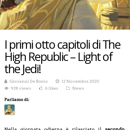
I primi otto capitoli di The
High Republic – Light of
the Jedi!
Giovanni De Bonis
12 Novembre 2020
928 views
6 likes
News
Parliamo di:
Nella giornata odierna è rilasciato il
secondo
,