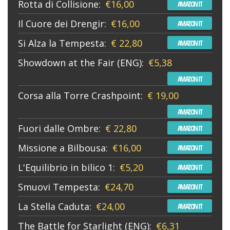
Rotta di Collisione:
€16,00
AMAZON IT
Il Cuore dei Drengir:
€16,00
AMAZON IT
Si Alza la Tempesta:
€ 22,80
AMAZON IT
Showdown at the Fair (ENG):
€5,38
AMAZON IT
Corsa alla Torre Crashpoint:
€ 19,00
AMAZON IT
Fuori dalle Ombre:
€ 22,80
AMAZON IT
Missione a Bilbousa:
€16,00
AMAZON IT
L'Equilibrio in bilico 1:
€5,20
AMAZON IT
Smuovi Tempesta:
€24,70
AMAZON IT
La Stella Caduta:
€24,00
AMAZON IT
The Battle for Starlight (ENG):
€6,31