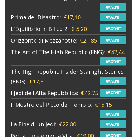
AMAZON IT
Prima del Disastro:
€17,10
AMAZON IT
L'Equilibrio in Bilico 2:
€ 5,20
AMAZON IT
Orizzonte di Mezzanotte:
€21,85
AMAZON IT
The Art of The High Republic (ENG):
€42,44
AMAZON IT
The High Republic Insider Starlight Stories
(ENG):
€17,80
AMAZON IT
I Jedi dell'Alta Repubblica:
€42,75
AMAZON IT
Il Mostro del Picco del Tempio:
€16,15
AMAZON IT
La Fine di un Jedi:
€22,80
AMAZON IT
Per la Luce e per la Vita:
€19,00
AMAZON IT