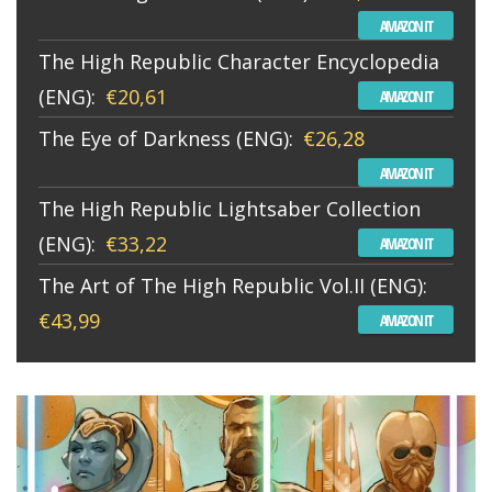
AMAZON IT
The High Republic Character Encyclopedia
(ENG):
€20,61
AMAZON IT
The Eye of Darkness (ENG):
€26,28
AMAZON IT
The High Republic Lightsaber Collection
(ENG):
€33,22
AMAZON IT
The Art of The High Republic Vol.II (ENG):
€43,99
AMAZON IT