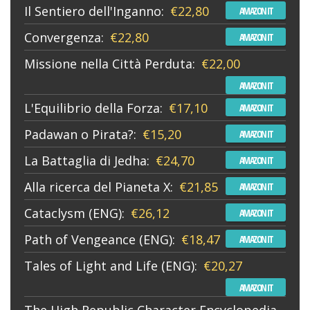
Il Sentiero dell'Inganno:
€22,80
AMAZON IT
Convergenza:
€22,80
AMAZON IT
Missione nella Città Perduta:
€22,00
AMAZON IT
L'Equilibrio della Forza:
€17,10
AMAZON IT
Padawan o Pirata?:
€15,20
AMAZON IT
La Battaglia di Jedha:
€24,70
AMAZON IT
Alla ricerca del Pianeta X:
€21,85
AMAZON IT
Cataclysm (ENG):
€26,12
AMAZON IT
Path of Vengeance (ENG):
€18,47
AMAZON IT
Tales of Light and Life (ENG):
€20,27
AMAZON IT
The High Republic Character Encyclopedia