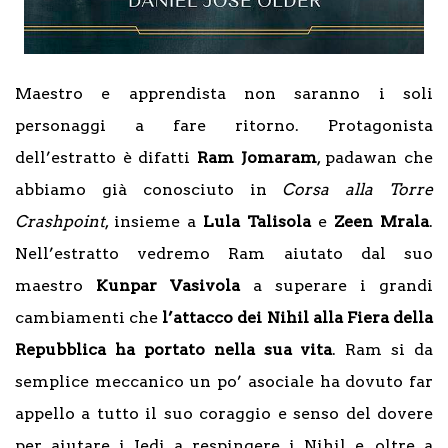
Maestro e apprendista non saranno i soli
personaggi a fare ritorno. Protagonista
dell’estratto è difatti
Ram Jomaram
, padawan che
abbiamo già conosciuto in
Corsa alla Torre
Crashpoint
, insieme a
Lula Talisola
e
Zeen Mrala
.
Nell’estratto vedremo Ram aiutato dal suo
maestro
Kunpar Vasivola
a superare i grandi
cambiamenti che
l’attacco dei Nihil alla Fiera della
Repubblica ha portato nella sua vita
. Ram si da
semplice meccanico un po’ asociale ha dovuto far
appello a tutto il suo coraggio e senso del dovere
per aiutare i Jedi a respingere i Nihil e, oltre a