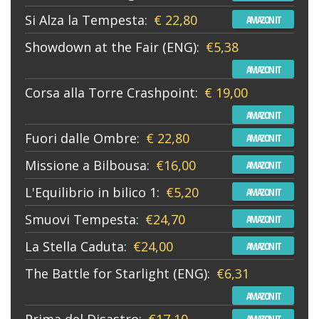
Si Alza la Tempesta:
€ 22,80
AMAZON IT
Showdown at the Fair (ENG):
€5,38
AMAZON IT
Corsa alla Torre Crashpoint:
€ 19,00
AMAZON IT
Fuori dalle Ombre:
€ 22,80
AMAZON IT
Missione a Bilbousa:
€16,00
AMAZON IT
L'Equilibrio in bilico 1:
€5,20
AMAZON IT
Smuovi Tempesta:
€24,70
AMAZON IT
La Stella Caduta:
€24,00
AMAZON IT
The Battle for Starlight (ENG):
€6,31
AMAZON IT
Prima del Disastro:
€17,10
AMAZON IT