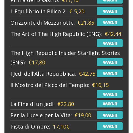
L'Equilibrio in Bilico 2:
€ 5,20
AMAZON IT
Orizzonte di Mezzanotte:
€21,85
AMAZON IT
The Art of The High Republic (ENG):
€42,44
AMAZON IT
The High Republic Insider Starlight Stories
(ENG):
€17,80
AMAZON IT
I Jedi dell'Alta Repubblica:
€42,75
AMAZON IT
Il Mostro del Picco del Tempio:
€16,15
AMAZON IT
La Fine di un Jedi:
€22,80
AMAZON IT
Per la Luce e per la Vita:
€19,00
AMAZON IT
Pista di Ombre:
17,10€
AMAZON IT