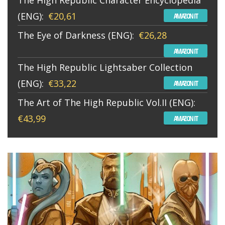
(ENG):
€20,61
AMAZON IT
The Eye of Darkness (ENG):
€26,28
AMAZON IT
The High Republic Lightsaber Collection
(ENG):
€33,22
AMAZON IT
The Art of The High Republic Vol.II (ENG):
€43,99
AMAZON IT