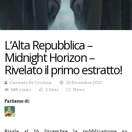
L’Alta Repubblica –
Midnight Horizon –
Rivelato il primo estratto!
Carmelo Di Cristina
20 Dicembre 2021
588 views
2 likes
News
Parliamo di:
Risale al 16 Dicembre la pubblicazione su