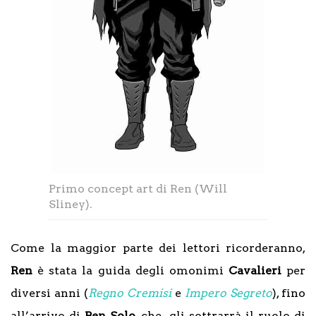
Primo concept art di Ren (Will
Sliney).
Come la maggior parte dei lettori ricorderanno,
Ren
è stata la guida degli omonimi
Cavalieri
per
diversi anni (
Regno Cremisi
e
Impero Segreto
), fino
all’arrivo di
Ben Solo
, che gli sottrarrà il ruolo di