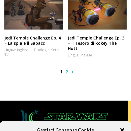
Jedi Temple Challenge Ep. 4
Jedi Temple Challenge Ep. 3
– La spia e il Sabacc
– Il Tesoro di Rokey The
Hutt
Lingua:
Inglese
Tipologia:
Serie
TV
Lingua:
Inglese
1
2
Gestisci Consenso Cookie