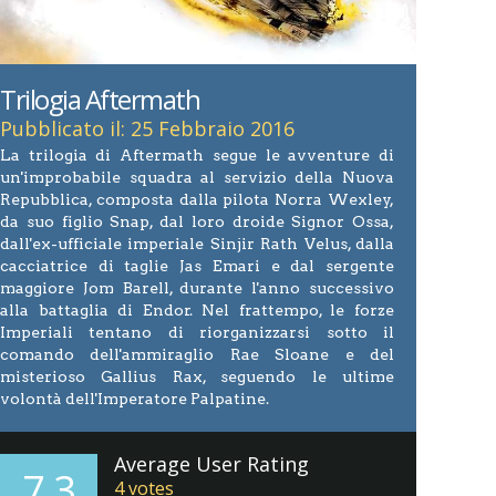
Trilogia Aftermath
Pubblicato il: 25 Febbraio 2016
La trilogia di Aftermath segue le avventure di
un'improbabile squadra al servizio della Nuova
Repubblica, composta dalla pilota Norra Wexley,
da suo figlio Snap, dal loro droide Signor Ossa,
dall'ex-ufficiale imperiale Sinjir Rath Velus, dalla
cacciatrice di taglie Jas Emari e dal sergente
maggiore Jom Barell, durante l'anno successivo
alla battaglia di Endor. Nel frattempo, le forze
Imperiali tentano di riorganizzarsi sotto il
comando dell'ammiraglio Rae Sloane e del
misterioso Gallius Rax, seguendo le ultime
volontà dell'Imperatore Palpatine.
Average User Rating
7.3
4
votes