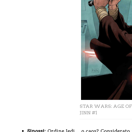
STAR WARS: AGE OF
JINN #1
Sinossi:
Ordine Jedi… o caos? Considerato u