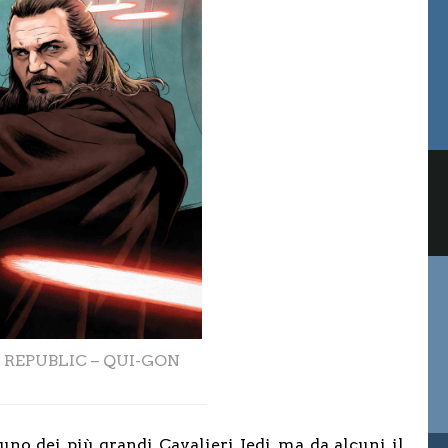
 REPUBLIC – QUI-GON
no dei più grandi Cavalieri Jedi, ma da alcuni il