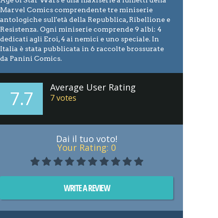
Age of Star Wars è una maxiserie a fumetti della
Marvel Comics comprendente tre miniserie
antologiche sull'età della Repubblica, Ribellione e
Resistenza. Ogni miniserie comprende 9 albi: 4
dedicati agli Eroi, 4 ai nemici e uno speciale. In
Italia è stata pubblicata in 6 raccolte brossurate
da Panini Comics.
Average User Rating
7.7
7
votes
Dai il tuo voto!
Your Rating:
0
WRITE A REVIEW