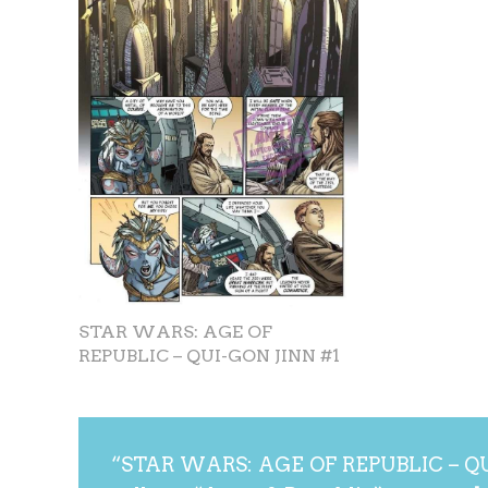
STAR WARS: AGE OF
REPUBLIC – QUI-GON JINN #1
“STAR WARS: AGE OF REPUBLIC – QUI-G