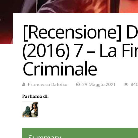
[Recensione] 
(2016) 7 – La F
Criminale
Francesca Daloiso
29 Maggio 2021
840
Parliamo di:
Summary