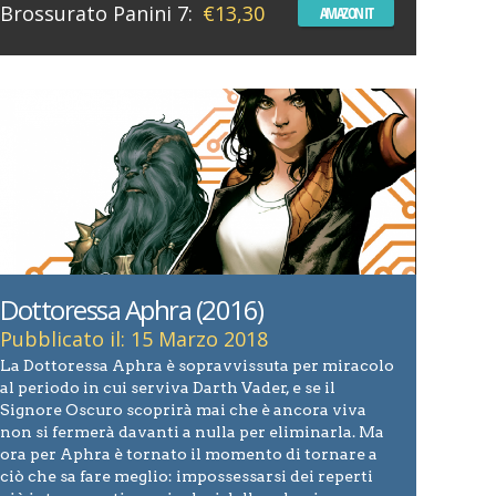
Brossurato Panini 7:
€13,30
AMAZON IT
Dottoressa Aphra (2016)
Pubblicato il: 15 Marzo 2018
La Dottoressa Aphra è sopravvissuta per miracolo
al periodo in cui serviva Darth Vader, e se il
Signore Oscuro scoprirà mai che è ancora viva
non si fermerà davanti a nulla per eliminarla. Ma
ora per Aphra è tornato il momento di tornare a
ciò che sa fare meglio: impossessarsi dei reperti