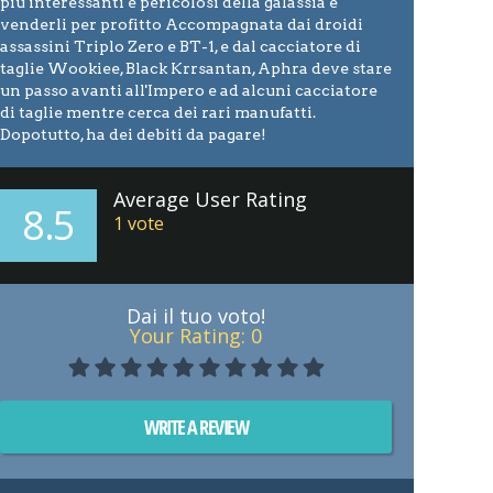
più interessanti e pericolosi della galassia e
venderli per profitto Accompagnata dai droidi
assassini Triplo Zero e BT-1, e dal cacciatore di
taglie Wookiee, Black Krrsantan, Aphra deve stare
un passo avanti all'Impero e ad alcuni cacciatore
di taglie mentre cerca dei rari manufatti.
Dopotutto, ha dei debiti da pagare!
Average User Rating
8.5
1
vote
Dai il tuo voto!
Your Rating:
0
WRITE A REVIEW