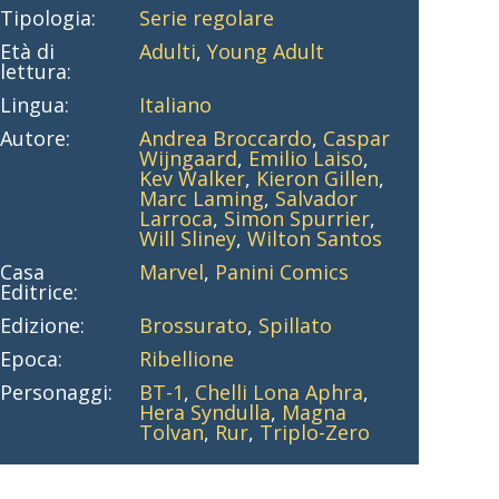
Tipologia:
Serie regolare
Età di
Adulti
,
Young Adult
lettura:
Lingua:
Italiano
Autore:
Andrea Broccardo
,
Caspar
Wijngaard
,
Emilio Laiso
,
Kev Walker
,
Kieron Gillen
,
Marc Laming
,
Salvador
Larroca
,
Simon Spurrier
,
Will Sliney
,
Wilton Santos
Casa
Marvel
,
Panini Comics
Editrice:
Edizione:
Brossurato
,
Spillato
Epoca:
Ribellione
Personaggi:
BT-1
,
Chelli Lona Aphra
,
Hera Syndulla
,
Magna
Tolvan
,
Rur
,
Triplo-Zero