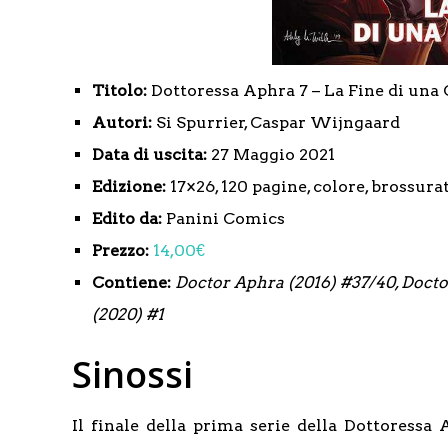
Titolo:
Dottoressa Aphra 7 – La Fine di una
Autori:
Si Spurrier, Caspar Wijngaard
Data di uscita:
27 Maggio 2021
Edizione:
17×26, 120 pagine, colore, brossura
Edito da:
Panini Comics
Prezzo:
14,00€
Contiene:
Doctor Aphra (2016) #37/40, Doct
(2020) #1
Sinossi
Il finale della prima serie della Dottoressa