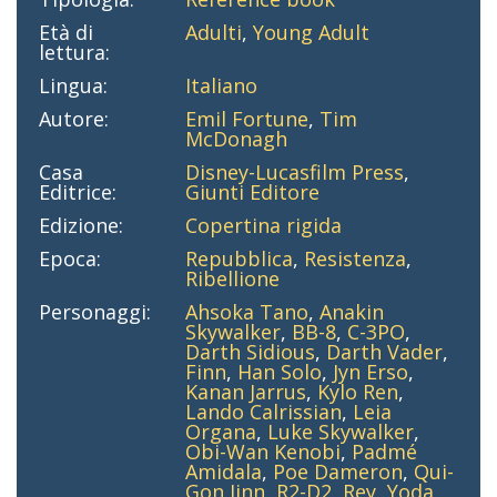
Età di
Adulti
,
Young Adult
lettura:
Lingua:
Italiano
Autore:
Emil Fortune
,
Tim
McDonagh
Casa
Disney-Lucasfilm Press
,
Editrice:
Giunti Editore
Edizione:
Copertina rigida
Epoca:
Repubblica
,
Resistenza
,
Ribellione
Personaggi:
Ahsoka Tano
,
Anakin
Skywalker
,
BB-8
,
C-3PO
,
Darth Sidious
,
Darth Vader
,
Finn
,
Han Solo
,
Jyn Erso
,
Kanan Jarrus
,
Kylo Ren
,
Lando Calrissian
,
Leia
Organa
,
Luke Skywalker
,
Obi-Wan Kenobi
,
Padmé
Amidala
,
Poe Dameron
,
Qui-
Gon Jinn
,
R2-D2
,
Rey
,
Yoda