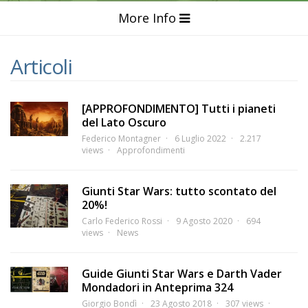
More Info
Articoli
[APPROFONDIMENTO] Tutti i pianeti
del Lato Oscuro
Federico Montagner
6 Luglio 2022
2.217
views
Approfondimenti
Giunti Star Wars: tutto scontato del
20%!
Carlo Federico Rossi
9 Agosto 2020
694
views
News
Guide Giunti Star Wars e Darth Vader
Mondadori in Anteprima 324
Giorgio Bondì
23 Agosto 2018
307 views