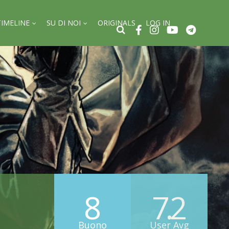
TIMELINE
SU DI NOI
ORIGINALS
LOG IN
8
7.2
Buono
User Avg