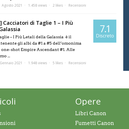
1 Agosto 2021
1.458 views
2 likes
Recensioni
 Cacciatori di Taglie 1 – I Più
7.1
 Galassia
Discreto
glie – I Più Letali della Galassia è il
tenente gli albi da #1 a #5 dell’omonima
ia one-shot Empire Ascendant #1. Alle
mo ...
 Gennaio 2021
1.948 views
5 likes
Recensioni
icoli
Opere
s
Libri Canon
nsioni
Fumetti Canon