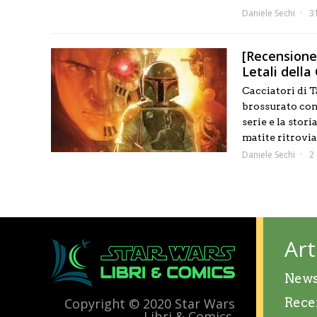
Daniele Sechi
3
[Recensione]
Letali della
Cacciatori di Ta
brossurato con
serie e la stor
matite ritrovia
Daniele Sechi
2
Art
New
Rece
Copyright © 2020 Star Wars
Libri & Comics.