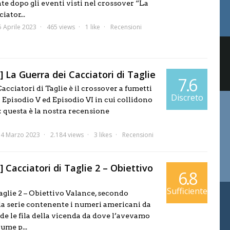
 dopo gli eventi visti nel crossover “La
iator...
5 Aprile 2023
465 views
1 like
Recensioni
 La Guerra dei Cacciatori di Taglie
7.6
acciatori di Taglie è il crossover a fumetti
Discreto
 Episodio V ed Episodio VI in cui collidono
e: questa è la nostra recensione
14 Marzo 2023
2.184 views
3 likes
Recensioni
 Cacciatori di Taglie 2 – Obiettivo
6.8
Sufficiente
aglie 2 – Obiettivo Valance, secondo
la serie contenente i numeri americani da
nde le fila della vicenda da dove l’avevamo
ume p...