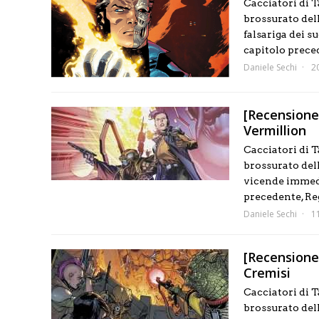
Cacciatori di Ta
brossurato del
falsariga dei s
capitolo precede
Daniele Sechi
2
[Recensione]
Vermillion
Cacciatori di T
brossurato dell
vicende immed
precedente, Reg
Daniele Sechi
1
[Recensione]
Cremisi
Cacciatori di T
brossurato dell