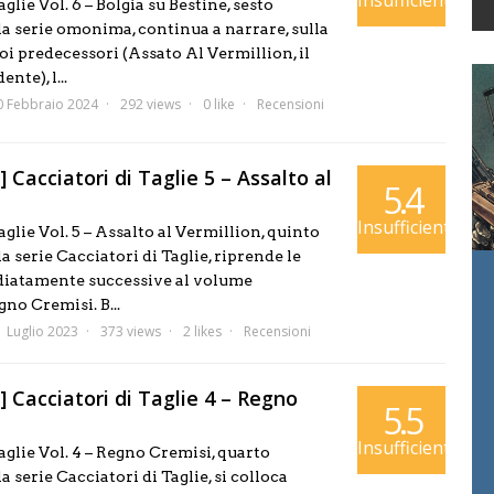
Insufficiente
glie Vol. 6 – Bolgia su Bestine, sesto
la serie omonima, continua a narrare, sulla
uoi predecessori (Assato Al Vermillion, il
nte), l...
0 Febbraio 2024
292 views
0 like
Recensioni
 Cacciatori di Taglie 5 – Assalto al
5.4
Insufficiente
aglie Vol. 5 – Assalto al Vermillion, quinto
a serie Cacciatori di Taglie, riprende le
iatamente successive al volume
no Cremisi. B...
1 Luglio 2023
373 views
2 likes
Recensioni
 Cacciatori di Taglie 4 – Regno
5.5
Insufficiente
aglie Vol. 4 – Regno Cremisi, quarto
a serie Cacciatori di Taglie, si colloca