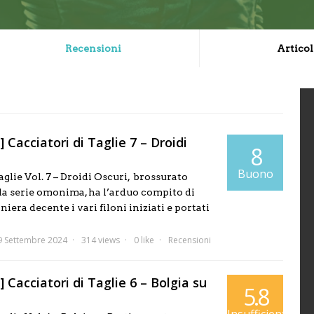
Recensioni
Articol
 Cacciatori di Taglie 7 – Droidi
8
Buono
aglie Vol. 7 – Droidi Oscuri, brossurato
la serie omonima, ha l’arduo compito di
iera decente i vari filoni iniziati e portati
9 Settembre 2024
314 views
0 like
Recensioni
 Cacciatori di Taglie 6 – Bolgia su
5.8