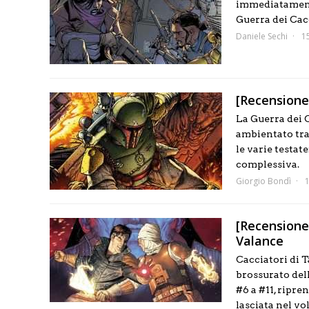
immediatamente
Guerra dei Cacc
Daniele Sechi
1
[Recensione]
La Guerra dei C
ambientato tra
le varie testat
complessiva.
Giorgio Bondì
[Recensione]
Valance
Cacciatori di T
brossurato del
#6 a #11, ripre
lasciata nel vol