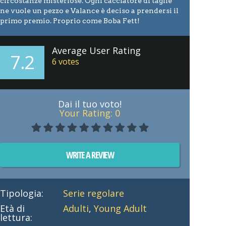
circostanze misteriose. Ogni cacciatore di taglie
ne vuole un pezzo e Valance è deciso a prendersi il
primo premio. Proprio come Boba Fett!
Average User Rating
7.2
6
votes
Dai il tuo voto!
Your Rating:
0
WRITE A REVIEW
Tipologia:
Serie regolare
Età di
Adulti
,
Young Adult
lettura: