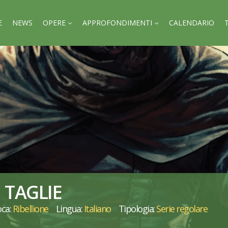
E
NEWS
OPERE
APPROFONDIMENTI
CALENDARIO
 TAGLIE
ca:
Ribellione
Lingua:
Italiano
Tipologia:
Serie regolare