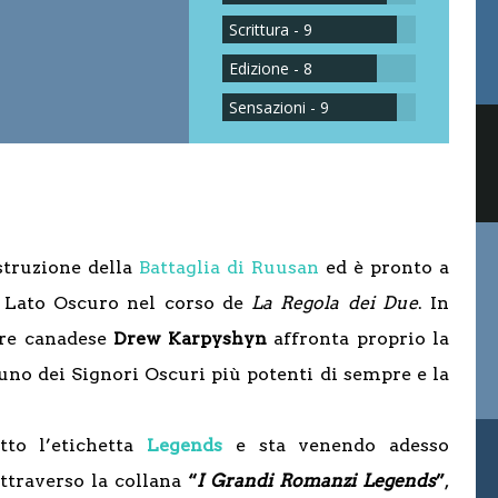
Scrittura - 9
Edizione - 8
Sensazioni - 9
struzione della
Battaglia di Ruusan
ed è pronto a
l Lato Oscuro nel corso de
La Regola dei Due
. In
tore canadese
Drew Karpyshyn
affronta proprio la
uno dei Signori Oscuri più potenti di sempre e la
tto l’etichetta
Legends
e sta venendo adesso
ttraverso la collana
“
I Grandi Romanzi Legends
”
,