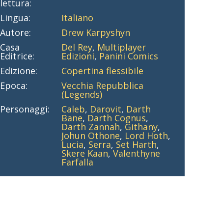
lettura:
Lingua:
Italiano
Autore:
Drew Karpyshyn
Casa
Del Rey
,
Multiplayer
Editrice:
Edizioni
,
Panini Comics
Edizione:
Copertina flessibile
Epoca:
Vecchia Repubblica
(Legends)
Personaggi:
Caleb
,
Darovit
,
Darth
Bane
,
Darth Cognus
,
Darth Zannah
,
Githany
,
Johun Othone
,
Lord Hoth
,
Lucia
,
Serra
,
Set Harth
,
Skere Kaan
,
Valenthyne
Farfalla