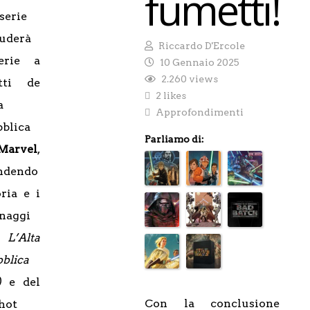
fumetti!
serie
uderà
Riccardo D'Ercole
erie a
10 Gennaio 2025
2.260 views
tti de
2 likes
a
Approfondimenti
blica
Parliamo di:
Marvel
,
ndendo
oria e i
naggi
e
L’Alta
blica
3)
e del
Con la conclusione
hot