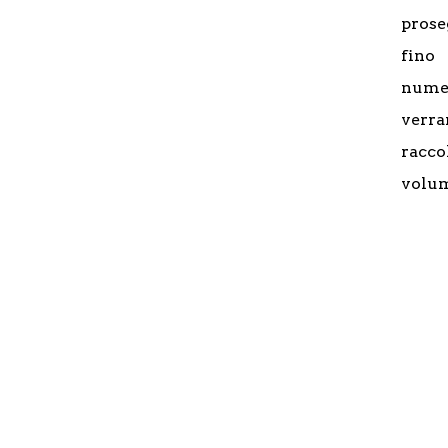
prose
fin
numer
verr
racco
volum