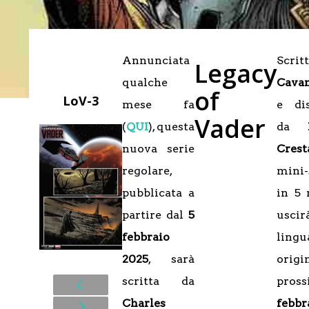
Annunciata
Scri
Legacy
qualche
Cava
of
LoV-3
mese fa
e di
Vader
(
QUI
), questa
da
nuova serie
Crest
regolare,
mini-
pubblicata a
in 5
partire dal
5
usci
febbraio
lingu
2025
, sarà
origi
scritta da
pros
Charles
febbr