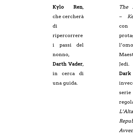
Kylo Ren
,
The 
che cercherà
– Ke
di
con
ripercorrere
prota
i passi del
l’om
nonno,
Maes
Darth Vader
,
Jedi
in cerca di
Dark
una guida.
inve
serie
regol
L’Alta
Repub
Avven