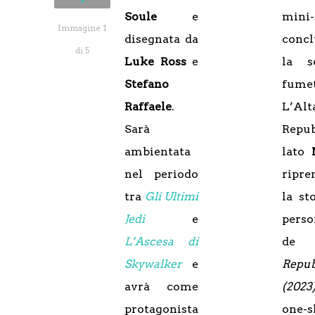
Soule
e
mini-
Immagine 1
disegnata da
concl
di 5
Luke Ross
e
la s
Stefano
fume
Raffaele
.
L’Alt
Sarà
Repub
ambientata
lato
nel periodo
ripre
tra
Gli Ultimi
la st
Jedi
e
perso
L’Ascesa di
d
Skywalker
e
Repub
avrà come
(202
protagonista
one-s