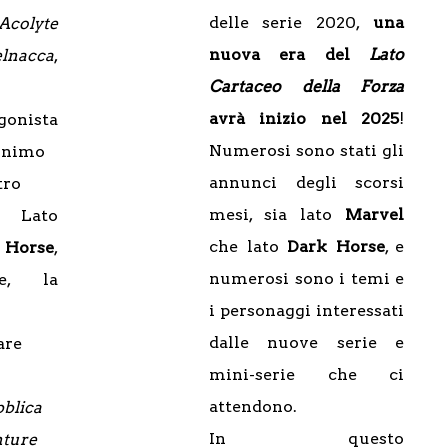
delle serie 2020,
una
Acolyte
nuova era del
Lato
lnacca
,
Cartaceo della Forza
avrà inizio nel 2025
!
gonista
Numerosi sono stati gli
onimo
annunci degli scorsi
tro
mesi, sia lato
Marvel
. Lato
che lato
Dark Horse
, e
 Horse
,
numerosi sono i temi e
ce, la
i personaggi interessati
dalle nuove serie e
are
mini-serie che ci
attendono.
blica
In questo
ture