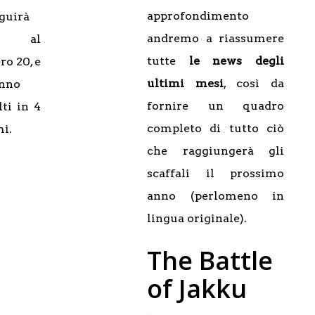
approfondimento
guirà
andremo a riassumere
o al
tutte
le news degli
o 20, e
ultimi mesi
, così da
anno
fornire un quadro
lti in 4
completo di tutto ciò
i.
che raggiungerà gli
scaffali il prossimo
anno (perlomeno in
lingua originale).
The Battle
of Jakku