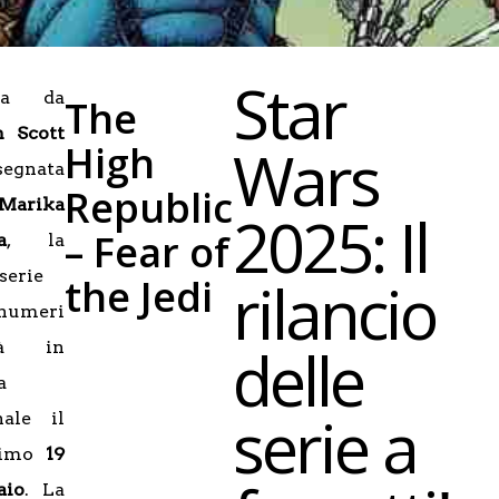
Star
tta da
The
n Scott
Wars
High
segnata
Republic
Marika
2025: Il
– Fear of
a
, la
serie
rilancio
the Jedi
 numeri
delle
rà in
a
serie a
nale il
simo
19
aio
. La