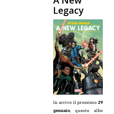
A New
Legacy
In arrivo il prossimo
29
gennaio
, questo albo