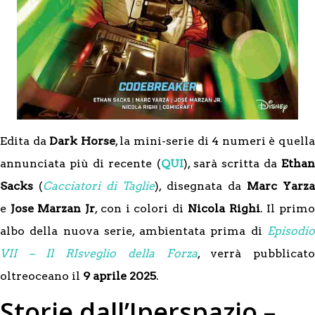
Edita da
Dark Horse
, la mini-serie di 4 numeri è quell
annunciata più di recente (
QUI
), sarà scritta da
Ethan
Sacks
(
Cacciatori di Taglie
), disegnata da
Marc Yarz
e
Jose Marzan Jr
, con i colori di
Nicola Righi
. Il prim
albo della nuova serie, ambientata prima di
Episodio
VII – Il RIsveglio della Forza
, verrà pubblicat
oltreoceano il
9 aprile 2025
.
Storie dall’Iperspazio –