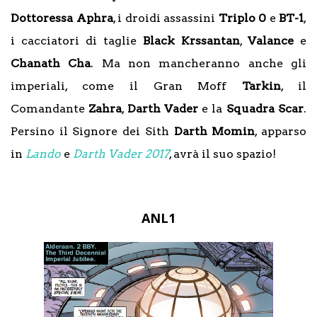
Dottoressa Aphra
, i droidi assassini
Triplo 0
e
BT-1
,
i cacciatori di taglie
Black Krssantan
,
Valance
e
Chanath Cha
. Ma non mancheranno anche gli
imperiali, come il Gran Moff
Tarkin
, il
Comandante
Zahra
,
Darth Vader
e la
Squadra Scar
.
Persino il Signore dei Sith
Darth Momin
, apparso
in
Lando
e
Darth Vader 2017
, avrà il suo spazio!
ANL1