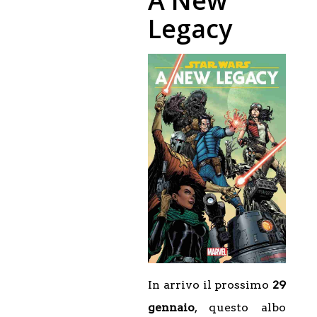
A New
Legacy
In arrivo il prossimo
29
gennaio
, questo albo