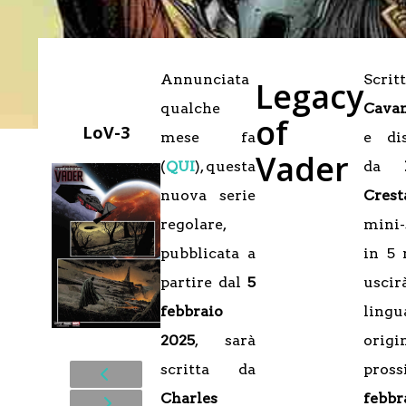
Annunciata
Scri
Legacy
qualche
Cava
of
LoV-3
mese fa
e di
Vader
(
QUI
), questa
da
nuova serie
Crest
regolare,
mini-
pubblicata a
in 5
partire dal
5
usci
febbraio
lingu
2025
, sarà
origi
scritta da
pros
Charles
febbr