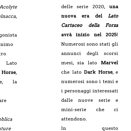
delle serie 2020,
una
Acolyte
nuova era del
Lato
lnacca
,
Cartaceo della Forza
avrà inizio nel 2025
!
gonista
Numerosi sono stati gli
onimo
annunci degli scorsi
tro
mesi, sia lato
Marvel
. Lato
che lato
Dark Horse
, e
 Horse
,
numerosi sono i temi e
ce, la
i personaggi interessati
dalle nuove serie e
are
mini-serie che ci
attendono.
blica
In questo
ture