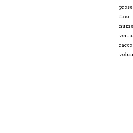
prose
fin
numer
verr
racco
volum