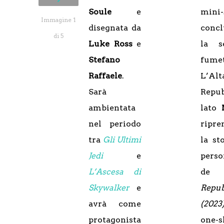
Soule
e
mini-
Immagine 1
disegnata da
concl
di 5
Luke Ross
e
la s
Stefano
fume
Raffaele
.
L’Alt
Sarà
Repub
ambientata
lato
nel periodo
ripre
tra
Gli Ultimi
la st
Jedi
e
perso
L’Ascesa di
d
Skywalker
e
Repub
avrà come
(202
protagonista
one-s