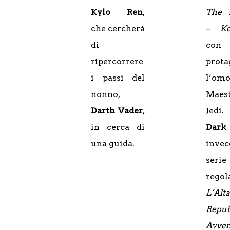
Kylo Ren
,
The 
che cercherà
– Ke
di
con
ripercorrere
prota
i passi del
l’om
nonno,
Maes
Darth Vader
,
Jedi
in cerca di
Dark
una guida.
inve
serie
regol
L’Alta
Repub
Avven