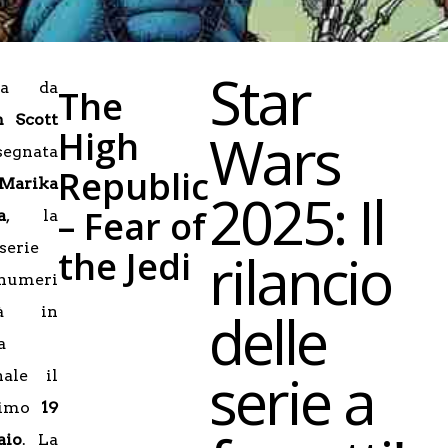
Star
tta da
The
n Scott
Wars
High
segnata
Republic
Marika
2025: Il
– Fear of
a
, la
serie
rilancio
the Jedi
 numeri
delle
rà in
a
serie a
nale il
simo
19
aio
. La