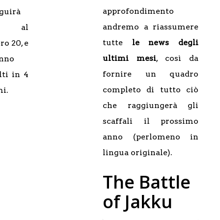
approfondimento
guirà
andremo a riassumere
o al
tutte
le news degli
o 20, e
ultimi mesi
, così da
anno
fornire un quadro
lti in 4
completo di tutto ciò
i.
che raggiungerà gli
scaffali il prossimo
anno (perlomeno in
lingua originale).
The Battle
of Jakku