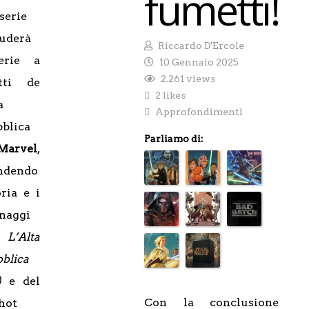
fumetti!
serie
uderà
Riccardo D'Ercole
erie a
10 Gennaio 2025
2.261 views
tti de
2 likes
a
Approfondimenti
blica
Parliamo di:
Marvel
,
ndendo
oria e i
naggi
e
L’Alta
blica
3)
e del
Con la conclusione
hot