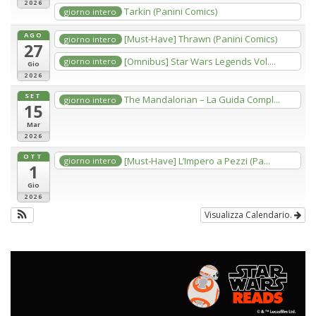
2026
Tarkin (Panini Comics)
giorno intero
AGO
[Must-Have] Thrawn (Panini Comics)
giorno intero
27
[Omnibus] Star Wars Legends Vol....
giorno intero
Gio
2026
SET
The Mandalorian – La Guida Compl...
giorno intero
15
Mar
2026
OTT
[Must-Have] L’Impero a Pezzi (Pa...
giorno intero
1
Gio
2026
Visualizza Calendario.