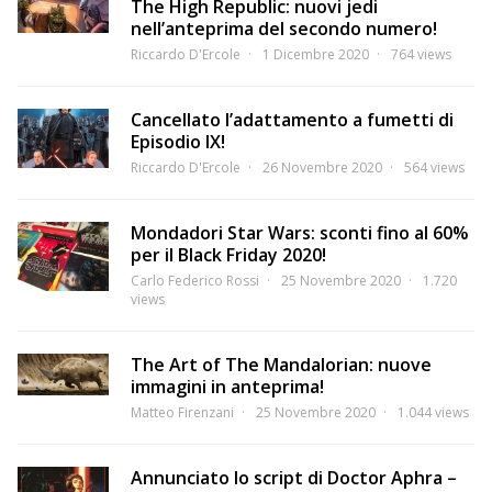
The High Republic: nuovi jedi
nell’anteprima del secondo numero!
Riccardo D'Ercole
1 Dicembre 2020
764 views
Cancellato l’adattamento a fumetti di
Episodio IX!
Riccardo D'Ercole
26 Novembre 2020
564 views
Mondadori Star Wars: sconti fino al 60%
per il Black Friday 2020!
Carlo Federico Rossi
25 Novembre 2020
1.720
views
The Art of The Mandalorian: nuove
immagini in anteprima!
Matteo Firenzani
25 Novembre 2020
1.044 views
Annunciato lo script di Doctor Aphra –