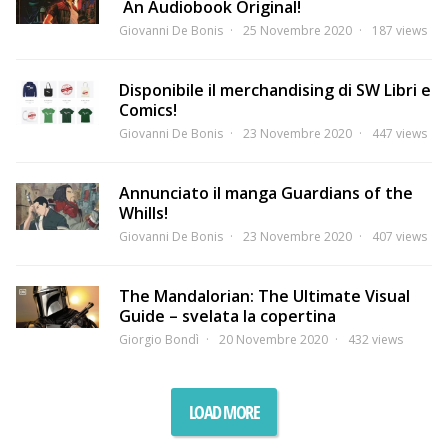
An Audiobook Original!
Giovanni De Bonis
25 Novembre 2020
187 views
Disponibile il merchandising di SW Libri e
Comics!
Giovanni De Bonis
23 Novembre 2020
447 views
Annunciato il manga Guardians of the
Whills!
Giovanni De Bonis
23 Novembre 2020
407 views
The Mandalorian: The Ultimate Visual
Guide – svelata la copertina
Giorgio Bondì
20 Novembre 2020
432 views
LOAD MORE