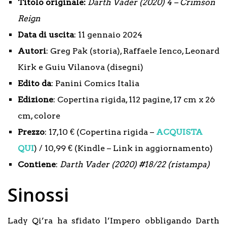
Titolo originale
:
Darth Vader (2020) 4 – Crimson
Reign
Data di uscita
: 11 gennaio 2024
Autori
: Greg Pak (storia), Raffaele Ienco, Leonard
Kirk e Guiu Vilanova (disegni)
Edito da
: Panini Comics Italia
Edizione
: Copertina rigida, 112 pagine, 17 cm x 26
cm, colore
Prezzo
: 17,10 € (Copertina rigida –
ACQUISTA
QUI
) / 10,99 € (Kindle – Link in aggiornamento)
Contiene
:
Darth Vader (2020) #18/22 (ristampa)
Sinossi
Lady Qi’ra ha sfidato l’Impero obbligando Darth