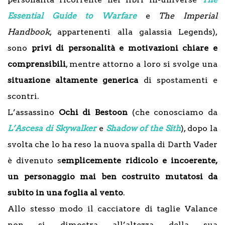
Essential Guide to Warfare
e
The Imperial
Handbook
, appartenenti alla galassia Legends),
sono
privi di personalità e motivazioni chiare e
comprensibili
, mentre attorno a loro si svolge una
situazione altamente generica
di spostamenti e
scontri.
L’assassino
Ochi di Bestoon
(che conosciamo da
L’Ascesa di Skywalker
e
Shadow of the Sith
), dopo la
svolta che lo ha reso la nuova spalla di Darth Vader
è divenuto s
emplicemente ridicolo e incoerente,
un personaggio mai ben costruito mutatosi da
subito in una foglia al vento
.
Allo stesso modo il cacciatore di taglie Valance
non si dimostra all’altezza della sua