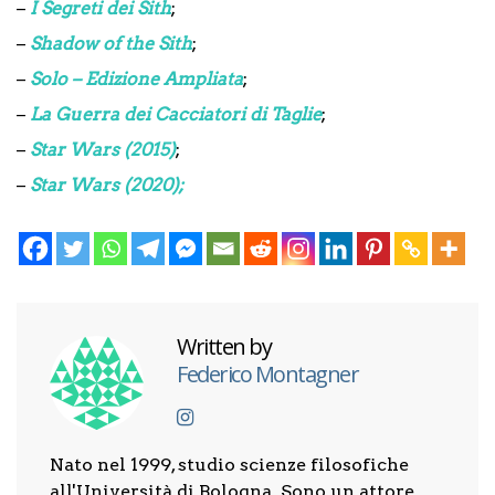
–
I Segreti dei Sith
;
–
Shadow of the Sith
;
–
Solo – Edizione Ampliata
;
–
La Guerra dei Cacciatori di Taglie
;
–
Star Wars (2015)
;
–
Star Wars (2020);
Written by
Federico Montagner
Nato nel 1999, studio scienze filosofiche
all'Università di Bologna. Sono un attore