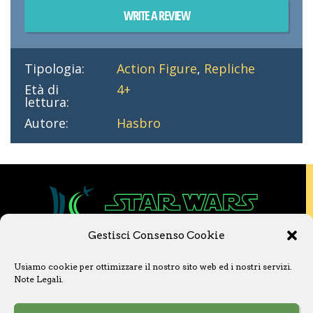
WRITE A REVIEW
Tipologia:
Action Figure
,
Repliche
Età di
4+
lettura:
Autore:
Hasbro
Gestisci Consenso Cookie
Copyright © 2020 Star Wars Libri & Comics.
Usiamo cookie per ottimizzare il nostro sito web ed i nostri servizi.
Questo sito non è collegato a Lucasfilm LTD o
Note Legali
.
a The Walt Disney Company o ad altre
licenziatarie.
Ogni nome, titolo, immagine o qualsiasi altra