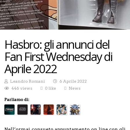
Hasbro: gli annunci del
Fan First Wednesday di
Aprile 2022
Leandro Romani
6 Aprile 2022
446 views
0 like
News
Parliamo di:
Nell’ormai consueto appuntamento on line con gli