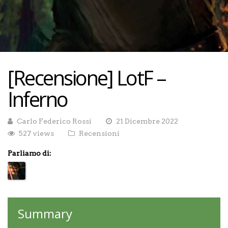
[Recensione] LotF –
Inferno
Carlo Federico Rossi
21 Dicembre 2022
527 views
Recensioni
Parliamo di:
Summary