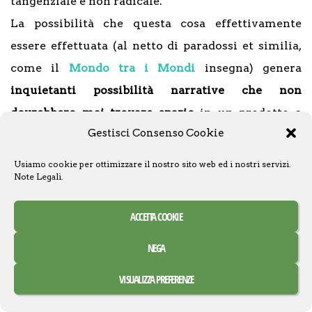
tangenziale e non radicale.
La possibilità che questa cosa effettivamente
essere effettuata (al netto di paradossi et similia,
come il
Mondo tra i Mondi
insegna) genera
inquietanti possibilità narrative che non
dovrebbero mai trovare spazio
in un prodotto a
Gestisci Consenso Cookie
marchio
Star Wars
.
Usiamo cookie per ottimizzare il nostro sito web ed i nostri servizi.
Note Legali
.
Then Caedus’s vision closed in, and he
felt himself sinking even deeper into his
ACCETTA COOKIE
battle meditation, completely through it
to a time not long in the future when
NEGA
this war would be over, when the galaxy
would be safe and calm, when he would
VISUALIZZA PREFERENZE
once again have his family and friends
there beside him, helping him to rule in