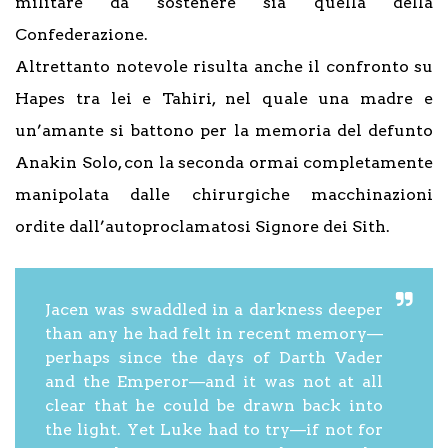
militare da sostenere sia quella della
Confederazione.
Altrettanto notevole risulta anche il confronto su
Hapes tra lei e Tahiri, nel quale una madre e
un’amante si battono per la memoria del defunto
Anakin Solo, con la seconda ormai completamente
manipolata dalle chirurgiche macchinazioni
ordite dall’autoproclamatosi Signore dei Sith.
Jacen was swaddled in a darkness deeper
than any he had felt in recent memory—
perhaps since the days of Darth Vader
and the Emperor—and it was not at all
clear that he could be drawn back into
the light. Yet Luke had to try—if not for