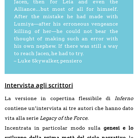
Jacen, then for Leia and even the
Alliance…but most of all for himself.
After the mistake he had made with
Lumiya—after his erroneous vengeance
killing of her—he could not bear the
thought of making such an error with
his own nephew. If there was still a way
to reach Jacen, he had to try.
– Luke Skywalker, pensiero
Intervista agli scrittori
La versione in copertina flessibile di
Inferno
contiene un’intervista ai tre autori che hanno dato
vita alla serie
Legacy of the Force
.
Incentrata in particolar modo sulla
genesi e lo
sviluppo della prima metà del ciclo narrativo
, le