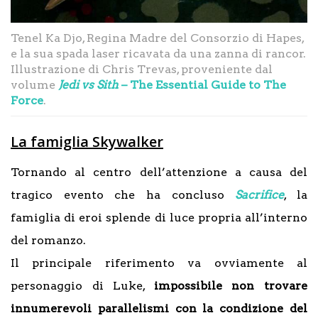
Tenel Ka Djo, Regina Madre del Consorzio di Hapes,
e la sua spada laser ricavata da una zanna di rancor.
Illustrazione di Chris Trevas, proveniente dal
volume
Jedi vs Sith
– The Essential Guide to The
Force
.
La famiglia Skywalker
Tornando al centro dell’attenzione a causa del
tragico evento che ha concluso
Sacrifice
, la
famiglia di eroi splende di luce propria all’interno
del romanzo.
Il principale riferimento va ovviamente al
personaggio di Luke,
impossibile non trovare
innumerevoli parallelismi con la condizione del